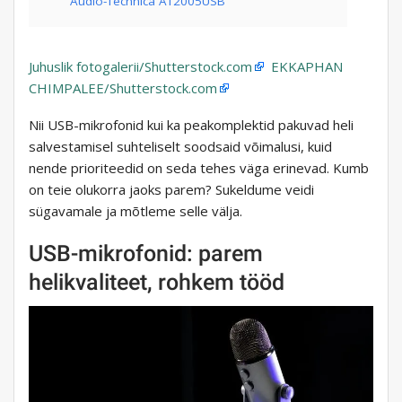
Audio-Technica AT2005USB
Juhuslik fotogalerii/Shutterstock.com
EKKAPHAN
CHIMPALEE/Shutterstock.com
Nii USB-mikrofonid kui ka peakomplektid pakuvad heli
salvestamisel suhteliselt soodsaid võimalusi, kuid
nende prioriteedid on seda tehes väga erinevad. Kumb
on teie olukorra jaoks parem? Sukeldume veidi
sügavamale ja mõtleme selle välja.
USB-mikrofonid: parem
helikvaliteet, rohkem tööd