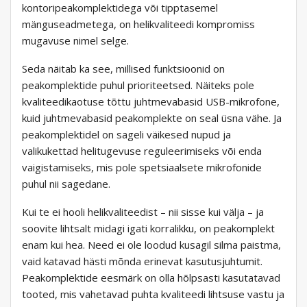
kontoripeakomplektidega või tipptasemel
mänguseadmetega, on helikvaliteedi kompromiss
mugavuse nimel selge.
Seda näitab ka see, millised funktsioonid on
peakomplektide puhul prioriteetsed. Näiteks pole
kvaliteedikaotuse tõttu juhtmevabasid USB-mikrofone,
kuid juhtmevabasid peakomplekte on seal üsna vähe. Ja
peakomplektidel on sageli väikesed nupud ja
valikukettad helitugevuse reguleerimiseks või enda
vaigistamiseks, mis pole spetsiaalsete mikrofonide
puhul nii sagedane.
Kui te ei hooli helikvaliteedist – nii sisse kui välja – ja
soovite lihtsalt midagi igati korralikku, on peakomplekt
enam kui hea. Need ei ole loodud kusagil silma paistma,
vaid katavad hästi mõnda erinevat kasutusjuhtumit.
Peakomplektide eesmärk on olla hõlpsasti kasutatavad
tooted, mis vahetavad puhta kvaliteedi lihtsuse vastu ja