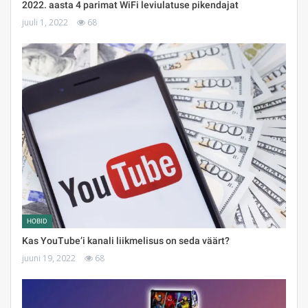
2022. aasta 4 parimat WiFi leviulatuse pikendajat
juuli 1, 2022
68
HOBID
Kas YouTube’i kanali liikmelisus on seda väärt?
juuni 19, 2022
68