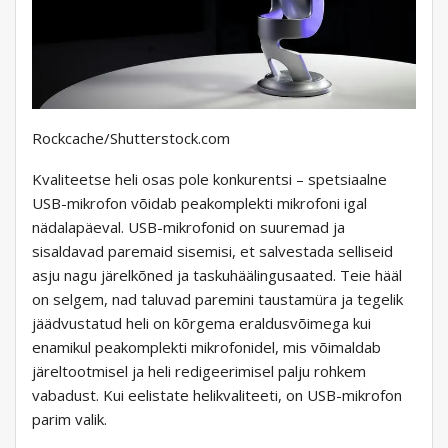
Rockcache/Shutterstock.com
Kvaliteetse heli osas pole konkurentsi – spetsiaalne
USB-mikrofon võidab peakomplekti mikrofoni igal
nädalapäeval. USB-mikrofonid on suuremad ja
sisaldavad paremaid sisemisi, et salvestada selliseid
asju nagu järelkõned ja taskuhäälingusaated. Teie hääl
on selgem, nad taluvad paremini taustamüra ja tegelik
jäädvustatud heli on kõrgema eraldusvõimega kui
enamikul peakomplekti mikrofonidel, mis võimaldab
järeltootmisel ja heli redigeerimisel palju rohkem
vabadust. Kui eelistate helikvaliteeti, on USB-mikrofon
parim valik.