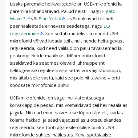
Lisaks paremale helikvaliteedile on USB-mikrofonid ka
paremini kohandatavad. Paljud neist – nagu
Elgato
Wave 3
või
Blue Yeti X
– võimaldavad teil heli
peenhäälestada erinevate seadetega, nagu
EQ
reguleerimine
. See sõltub mudelist ja mõned USB-
mikrofonid võivad lubada teil ainult nende helitugevust
reguleerida, kuid need valikud on palju tavalisemad kui
peakomplektide maailmas. Mõned mikrofonid
sisaldavad ka seadmes olevaid juhtnuppe (nt
helitugevuse reguleerimise ketas või vaigistusnupp),
mis aitab selle vastu, kuid see pole nii tavaline – eriti
soodsate mikrofonide puhul.
USB-mikrofonidel on sageli null-latentsusega
kõrvaklappide pesad, mis võimaldavad teil heli reaalajas
jälgida. Nii tead enne salvestuse lõppu täpselt, kuidas
kõlama hakkad, ja saad vajadusel asju otseülekandes
reguleerida. See toob aga esile olulise punkti USB-
mikrofonide suhtes: häälestus. Kuna spetsiaalse