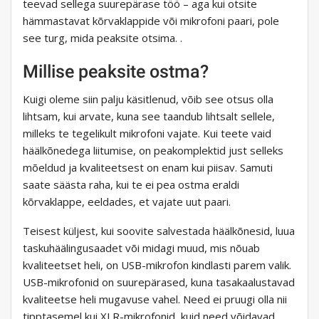
teevad sellega suurepärase töö – aga kui otsite
hämmastavat kõrvaklappide või mikrofoni paari, pole
see turg, mida peaksite otsima. .
Millise peaksite ostma?
Kuigi oleme siin palju käsitlenud, võib see otsus olla
lihtsam, kui arvate, kuna see taandub lihtsalt sellele,
milleks te tegelikult mikrofoni vajate. Kui teete vaid
häälkõnedega liitumise, on peakomplektid just selleks
mõeldud ja kvaliteetsest on enam kui piisav. Samuti
saate säästa raha, kui te ei pea ostma eraldi
kõrvaklappe, eeldades, et vajate uut paari.
Teisest küljest, kui soovite salvestada häälkõnesid, luua
taskuhäälingusaadet või midagi muud, mis nõuab
kvaliteetset heli, on USB-mikrofon kindlasti parem valik.
USB-mikrofonid on suurepärased, kuna tasakaalustavad
kvaliteetse heli mugavuse vahel. Need ei pruugi olla nii
tipptasemel kui XLR-mikrofonid, kuid need võidavad