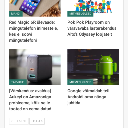
MÄNGI
MITMESUGUSED
Red Magic 6R ülevaade:
Pok Pok Playroom on
mängutelefon inimestele,
väravavaba lasterakendus
kes ei soovi
Alto’s Odyssey loojatelt
mängutelefoni
TARVIKUD
MITMESUGUSED
[Värskendus: avaldus]
Google võimaldab teil
Aukeyl on Amazoniga
Androidi oma näoga
probleeme, kõik selle
juhtida
tooted on eemaldatud
EELMINE
EDASI