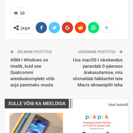
10
Jaga
EELMINE POSTITUS
JÄRGMINE POSTITUS
ARM-i Windows on
Uus macOS-i värskendus
imelik, kuid see
parandab 0-päevase
Qualcommi
ärakasutamise, mis
arenduskomplekt võib
võimaldab häkkeritel teie
asja paremaks muuta
Macis ekraanipilti teha
SULLE VÕIB KA MEELDIDA
Veel Autorilt