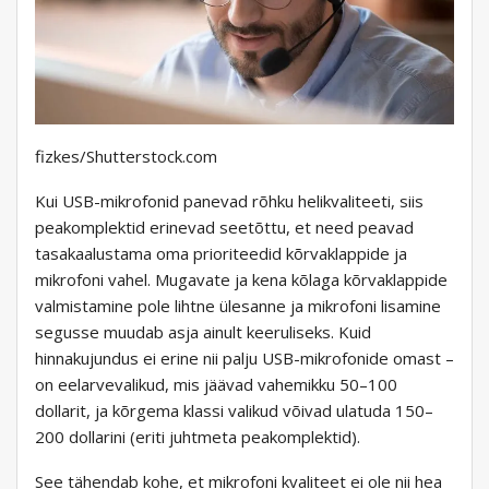
fizkes/Shutterstock.com
Kui USB-mikrofonid panevad rõhku helikvaliteeti, siis
peakomplektid erinevad seetõttu, et need peavad
tasakaalustama oma prioriteedid kõrvaklappide ja
mikrofoni vahel. Mugavate ja kena kõlaga kõrvaklappide
valmistamine pole lihtne ülesanne ja mikrofoni lisamine
segusse muudab asja ainult keeruliseks. Kuid
hinnakujundus ei erine nii palju USB-mikrofonide omast –
on eelarvevalikud, mis jäävad vahemikku 50–100
dollarit, ja kõrgema klassi valikud võivad ulatuda 150–
200 dollarini (eriti juhtmeta peakomplektid).
See tähendab kohe, et mikrofoni kvaliteet ei ole nii hea