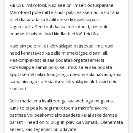
kui USB-mikrofonil, kuid see on ilmselt ootuspärane.
Mikrofonid pole mitte ainult palju väiksemad, vaid raha
tuleb kasutada ka kvaliteetse kõrvaklapipaari
tagamiseks. See toob kaasa mikrofonid, mis pole
enamasti halvad, kuid kindlasti ei löö teid ära.
Kuid siin pole nii, et kõrvaklapid pääsevad ilma, vaid
need kannatavad ka selle mitmekülgse disaini all.
Peakomplektist ei saa oodata kõrgetasemelisi
kõrvaklappe samal põhjusel, miks sa ei saa oodata
tipptasemel mikrofoni. Jällegi, need ei kõla halvasti, kuid
sama hinnaga spetsiaalsed kõrvaklapid ületaksid neid
kindlasti.
Selle madalama kvaliteediga kaasneb aga mugavus,
kuna te ei pea kunagi muretsema mikrofonivarre
ostmise või peakomplekti seadete kallal askeldamise
pärast – need on nii plug-in-play kui võimalik. Olenemata
sellest, kas tegemist on odavate