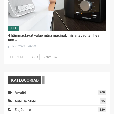
HOBID
4 hämmastavat valge müra masinat, mis aitavad teil hea
une…
juuli 4, 2022
59
EELMINE
EDASI
1 kohta 324
KATEGOORIAD
Arvutid
200
Auto Ja Moto
95
Elujõuline
329