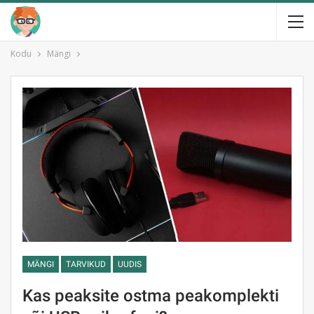
Kodu
Mängi
MÄNGI
TARVIKUD
UUDIS
Kas peaksite ostma peakomplekti