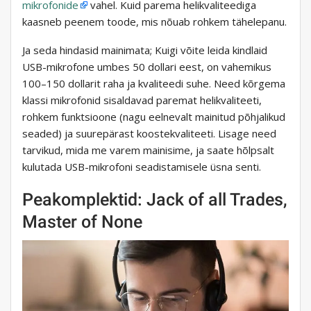
mikrofonide
vahel. Kuid parema helikvaliteediga
kaasneb peenem toode, mis nõuab rohkem tähelepanu.
Ja seda hindasid mainimata; Kuigi võite leida kindlaid
USB-mikrofone umbes 50 dollari eest, on vahemikus
100–150 dollarit raha ja kvaliteedi suhe. Need kõrgema
klassi mikrofonid sisaldavad paremat helikvaliteeti,
rohkem funktsioone (nagu eelnevalt mainitud põhjalikud
seaded) ja suurepärast koostekvaliteeti. Lisage need
tarvikud, mida me varem mainisime, ja saate hõlpsalt
kulutada USB-mikrofoni seadistamisele üsna senti.
Peakomplektid: Jack of all Trades,
Master of None