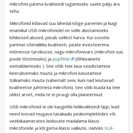
mikrofoni parima kvaliteedi tagamiseks saate palju ära
teha.
Mikrofonid kõlavad suu lähedal kõige paremini ja kuigi
enamikul USB-mikrofonidel on selle abistamiseks
lühikesed alused, piisab sellest harva. Kui soovite
parimat võimalikku kvaliteeti, peate investeerima
mitmesse tarvikusse, nagu mikrofonivars (mikrofoni suu
poole tõstmiseks) ja
popfilter
(lõhkeainete
eemaldamiseks ). See võib teie laua seadistamise
keerulisemaks muuta ja mikrofoni kasutamise
tülikamaks muuta (vähemalt seni, kuni nad leiutavad
kvaliteetse juhtmeta mikrofoni). See võib lisada ka teie
üldist arvet, mida te ei pruugi olla planeerinud.
USB-mikrofonid ei ole kaugeltki helikvaliteedi tipp, kuid
need loovad mugava tasakaalu peakomplektides või
veebikaamerates leiduvate madalama klassi
mikrofonide ja kõrgema klassi valikute, näiteks
XLR-