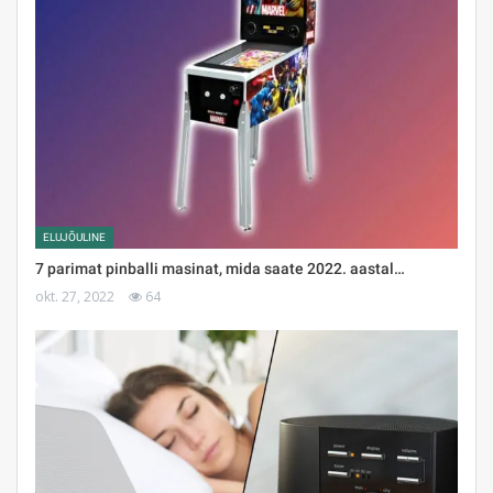
ELUJÕULINE
7 parimat pinballi masinat, mida saate 2022. aastal…
okt. 27, 2022
64