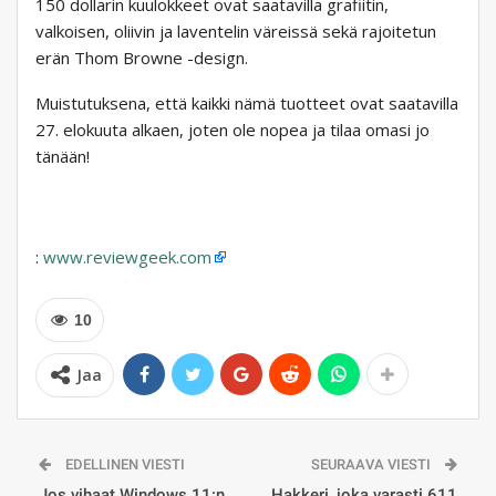
150 dollarin kuulokkeet ovat saatavilla grafiitin,
valkoisen, oliivin ja laventelin väreissä sekä rajoitetun
erän Thom Browne -design.
Muistutuksena, että kaikki nämä tuotteet ovat saatavilla
27. elokuuta alkaen, joten ole nopea ja tilaa omasi jo
tänään!
:
www.reviewgeek.com
10
Jaa
EDELLINEN VIESTI
SEURAAVA VIESTI
Jos vihaat Windows 11:n
Hakkeri, joka varasti 611