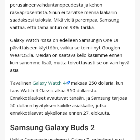
perusaineenvaihduntanopeudesta ja kehon
rasvaprosentista. Sinun ei tarvitse mennä lääkäriin
saadaksesi tuloksia. Mikä vielä parempaa, Samsung
väittää, että tämä anturi on 98% tarkka.
Galaxy Watch 4:ssä on edelleen Samsungin One UI
päivittäiseen käyttöön, vaikka se toimii nyt Googlen
WearOS:llä. Meidän on saatava kello käsiimme ennen
kuin sanomme lisää, mutta toivottavasti se on vain hyvä
asia.
Tavallinen
Galaxy Watch 4
maksaa 250 dollaria, kun
taas Watch 4 Classic alkaa 350 dollarista.
Ennakkotilaukset avautuvat tänään, ja Samsung tarjoaa
50 dollarin hyvityksen kaikille asiakkaille, jotka
ennakkotilaavat älykellonsa ennen 27. elokuuta.
Samsung Galaxy Buds 2
Vaikka Samsungin uusimmat Galaxy Z -puhelimet ovat