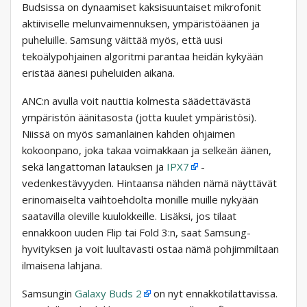
Budsissa on dynaamiset kaksisuuntaiset mikrofonit
aktiiviselle melunvaimennuksen, ympäristöäänen ja
puheluille. Samsung väittää myös, että uusi
tekoälypohjainen algoritmi parantaa heidän kykyään
eristää äänesi puheluiden aikana.
ANC:n avulla voit nauttia kolmesta säädettävästä
ympäristön äänitasosta (jotta kuulet ympäristösi).
Niissä on myös samanlainen kahden ohjaimen
kokoonpano, joka takaa voimakkaan ja selkeän äänen,
sekä langattoman latauksen ja
IPX7
-
vedenkestävyyden. Hintaansa nähden nämä näyttävät
erinomaiselta vaihtoehdolta monille muille nykyään
saatavilla oleville kuulokkeille. Lisäksi, jos tilaat
ennakkoon uuden Flip tai Fold 3:n, saat Samsung-
hyvityksen ja voit luultavasti ostaa nämä pohjimmiltaan
ilmaisena lahjana.
Samsungin
Galaxy Buds 2
on nyt ennakkotilattavissa.