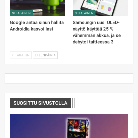
SEKALAINEN
SEKALAINEN
Google antaa sinun hallita
Samsungin uusi OLED-
Androidia kasvoillasi
näyttö käyttää 25 %
vähemmän akkua, ja se
debytoi taitteessa 3
TAKAISIN
ETEENPÄIN
SUOSITTU SIVUSTOLLA