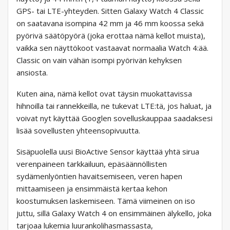
GPS- tai LTE-yhteyden. Sitten Galaxy Watch 4 Classic
on saatavana isompina 42 mm ja 46 mm koossa sekä
pyörivä säätöpyörä (joka erottaa nämä kellot muista),
vaikka sen näyttökoot vastaavat normaalia Watch 4:ää.
Classic on vain vähän isompi pyörivän kehyksen
ansiosta.
Kuten aina, nämä kellot ovat täysin muokattavissa
hihnoilla tai rannekkeilla, ne tukevat LTE:tä, jos haluat, ja
voivat nyt käyttää Googlen sovelluskauppaa saadaksesi
lisää sovellusten yhteensopivuutta.
Sisäpuolella uusi BioActive Sensor käyttää yhtä sirua
verenpaineen tarkkailuun, epäsäännöllisten
sydämenlyöntien havaitsemiseen, veren hapen
mittaamiseen ja ensimmäistä kertaa kehon
koostumuksen laskemiseen. Tämä viimeinen on iso
juttu, sillä Galaxy Watch 4 on ensimmäinen älykello, joka
tarjoaa lukemia luurankolihasmassasta,