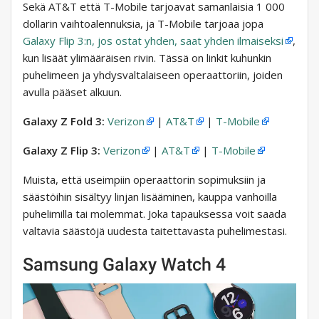
Sekä AT&T että T-Mobile tarjoavat samanlaisia ​​1 000
dollarin vaihtoalennuksia, ja T-Mobile tarjoaa jopa
Galaxy Flip 3:n, jos ostat yhden, saat yhden ilmaiseksi
,
kun lisäät ylimääräisen rivin. Tässä on linkit kuhunkin
puhelimeen ja yhdysvaltalaiseen operaattoriin, joiden
avulla pääset alkuun.
Galaxy Z Fold 3:
Verizon
|
AT&T
|
T-Mobile
Galaxy Z Flip 3:
Verizon
|
AT&T
|
T-Mobile
Muista, että useimpiin operaattorin sopimuksiin ja
säästöihin sisältyy linjan lisääminen, kauppa vanhoilla
puhelimilla tai molemmat. Joka tapauksessa voit saada
valtavia säästöjä uudesta taitettavasta puhelimestasi.
Samsung Galaxy Watch 4