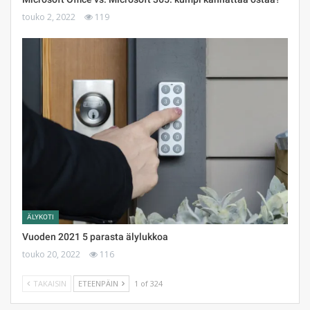
touko 2, 2022
119
ÄLYKOTI
Vuoden 2021 5 parasta älylukkoa
touko 20, 2022
116
TAKAISIN
ETEENPÄIN
1 of 324