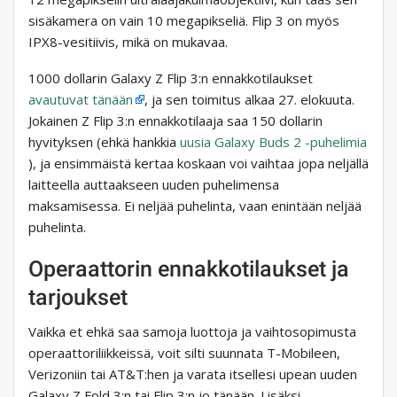
sisäkamera on vain 10 megapikseliä. Flip 3 on myös
IPX8-vesitiivis, mikä on mukavaa.
1000 dollarin Galaxy Z Flip 3:n ennakkotilaukset
avautuvat tänään
, ja sen toimitus alkaa 27. elokuuta.
Jokainen Z Flip 3:n ennakkotilaaja saa 150 dollarin
hyvityksen (ehkä hankkia
uusia Galaxy Buds 2 -puhelimia
), ja ensimmäistä kertaa koskaan voi vaihtaa jopa neljällä
laitteella auttaakseen uuden puhelimensa
maksamisessa. Ei neljää puhelinta, vaan enintään neljää
puhelinta.
Operaattorin ennakkotilaukset ja
tarjoukset
Vaikka et ehkä saa samoja luottoja ja vaihtosopimusta
operaattoriliikkeissä, voit silti suunnata T-Mobileen,
Verizoniin tai AT&T:hen ja varata itsellesi upean uuden
Galaxy Z Fold 3:n tai Flip 3:n jo tänään. Lisäksi