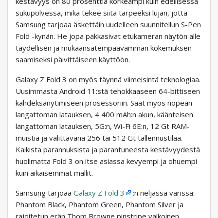
kestävyys on 80 prosenttia korkeampi kuin edellisessä
sukupolvessa, mikä tekee siitä tarpeeksi lujan, jotta
Samsung tarjoaa äskettäin uudelleen suunnitellun S-Pen
Fold -kynän. He jopa pakkasivat etukameran näytön alle
täydellisen ja mukaansatempaavamman kokemuksen
saamiseksi päivittäiseen käyttöön.
Galaxy Z Fold 3 on myös täynnä viimeisintä teknologiaa.
Uusimmasta Android 11:stä tehokkaaseen 64-bittiseen
kahdeksanytimiseen prosessoriin. Saat myös nopean
langattoman latauksen, 4 400 mAh:n akun, käänteisen
langattoman latauksen, 5G:n, Wi-Fi 6E:n, 12 Gt RAM-
muistia ja valittavana 256 tai 512 Gt tallennustilaa.
Kaikista parannuksista ja parantuneesta kestävyydestä
huolimatta Fold 3 on itse asiassa kevyempi ja ohuempi
kuin aikaisemmat mallit.
Samsung tarjoaa
Galaxy Z Fold 3
:n neljässä värissä:
Phantom Black, Phantom Green, Phantom Silver ja
rajoitetun erän Thom Browne pinstripe valkoinen.