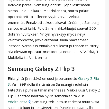
Kaikkein paras? Samsung onnistui jopa laskemaan
hintaa. Fold 3 alkaa 1 799 dollarista, mutta jotkut
operaattorit tai jälleenmyyjät voivat veloittaa
enemmän. Ennakkotilaukset alkavat tänään, ja Samsung
sanoo, että kaikki Fold 3:n ennakkotilaajat saavat 200
dollarin hyvityksen. Yritys hyväksyy myös neljä
vaihtokohdetta, jotka auttavat sinua maksamaan
laitteen. Varaa siis ennakkotilauksesi jo tänään tai siirry
alla olevaan operaattoriosioon ja nouda se AT&T:ltä, T-
Mobilelta tai Verizonilta.
Samsung Galaxy Z Flip 3
Ehkä yhtä jännittävä on uusi ja parannettu
Galaxy Z Flip
3
. Vain 999 dollarilla tämä on Samsungin edullisin
taitettava puhelin tähän mennessä. Vaikka uusi Galaxy Z
Flip 3 saattaa näyttää hyvin samanlaiselta kuin
edeltäjänsä
, Samsung teki joitakin tärkeitä muutoksia
suunnitteluun ja kestävyyteen. Puhelin on saatavilla