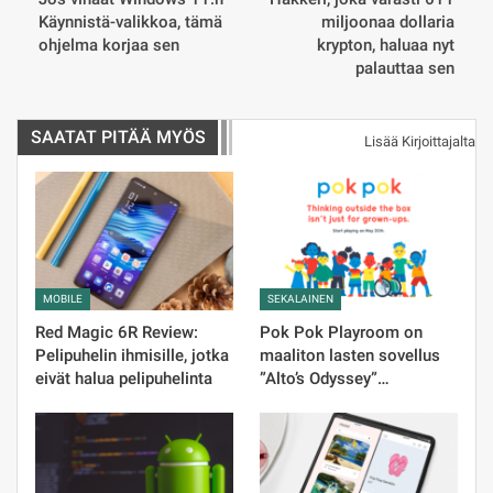
Käynnistä-valikkoa, tämä
miljoonaa dollaria
ohjelma korjaa sen
krypton, haluaa nyt
palauttaa sen
SAATAT PITÄÄ MYÖS
Lisää Kirjoittajalta
MOBILE
SEKALAINEN
Red Magic 6R Review:
Pok Pok Playroom on
Pelipuhelin ihmisille, jotka
maaliton lasten sovellus
eivät halua pelipuhelinta
”Alto’s Odyssey”…