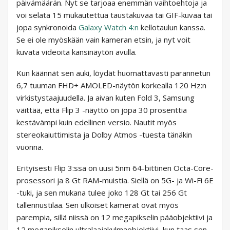
päivämäärän. Nyt se tarjoaa enemmän vaihtoehtoja ja
voi selata 15 mukautettua taustakuvaa tai GIF-kuvaa tai
jopa synkronoida
Galaxy Watch 4:n
kellotaulun kanssa.
Se ei ole myöskään vain kameran etsin, ja nyt voit
kuvata videoita kansinäytön avulla.
Kun käännät sen auki, löydät huomattavasti parannetun
6,7 tuuman FHD+ AMOLED-näytön korkealla 120 Hz:n
virkistystaajuudella. Ja aivan kuten Fold 3, Samsung
väittää, että Flip 3 -näyttö on jopa 30 prosenttia
kestävämpi kuin edellinen versio. Nautit myös
stereokaiuttimista ja Dolby Atmos -tuesta tänäkin
vuonna.
Erityisesti Flip 3:ssa on uusi 5nm 64-bittinen Octa-Core-
prosessori ja 8 Gt RAM-muistia. Siellä on 5G- ja Wi-Fi 6E
-tuki, ja sen mukana tulee joko 128 Gt tai 256 Gt
tallennustilaa. Sen ulkoiset kamerat ovat myös
parempia, sillä niissä on 12 megapikselin pääobjektiivi ja
12 megapikselin ultralaajakulmaobjektiivi, kun taas sen