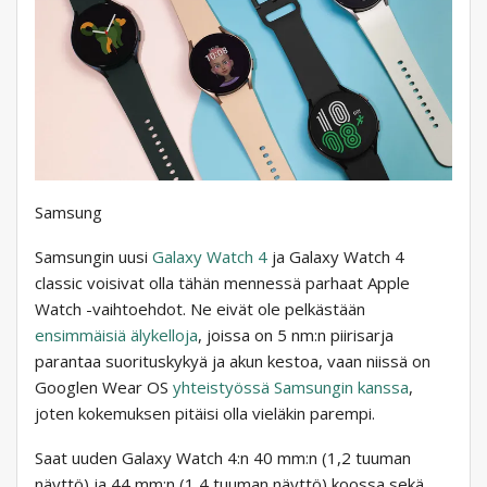
Samsung
Samsungin uusi
Galaxy Watch 4
ja Galaxy Watch 4
classic voisivat olla tähän mennessä parhaat Apple
Watch -vaihtoehdot. Ne eivät ole pelkästään
ensimmäisiä älykelloja
, joissa on 5 nm:n piirisarja
parantaa suorituskykyä ja akun kestoa, vaan niissä on
Googlen Wear OS
yhteistyössä Samsungin kanssa
,
joten kokemuksen pitäisi olla vieläkin parempi.
Saat uuden Galaxy Watch 4:n 40 mm:n (1,2 tuuman
näyttö) ja 44 mm:n (1,4 tuuman näyttö) koossa sekä