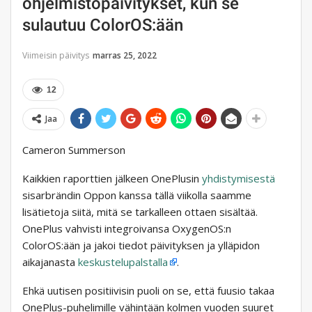
ohjelmistopäivitykset, kun se
sulautuu ColorOS:ään
Viimeisin päivitys
marras 25, 2022
12
Jaa
Cameron Summerson
Kaikkien raporttien jälkeen OnePlusin
yhdistymisestä
sisarbrändin Oppon kanssa tällä viikolla saamme
lisätietoja siitä, mitä se tarkalleen ottaen sisältää.
OnePlus vahvisti integroivansa OxygenOS:n
ColorOS:ään ja jakoi tiedot päivityksen ja ylläpidon
aikajanasta
keskustelupalstalla
.
Ehkä uutisen positiivisin puoli on se, että fuusio takaa
OnePlus-puhelimille vähintään kolmen vuoden suuret