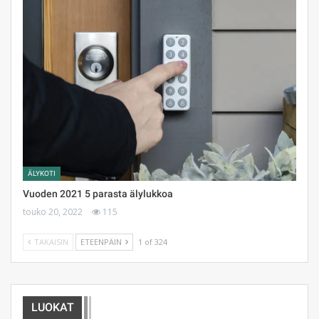
ÄLYKOTI
Vuoden 2021 5 parasta älylukkoa
touko 20, 2022
115
TAKAISIN
ETEENPÄIN
1 of 324
LUOKAT