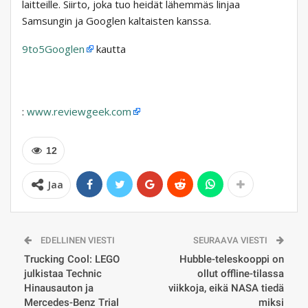
laitteille. Siirto, joka tuo heidät lähemmäs linjaa
Samsungin ja Googlen kaltaisten kanssa.
9to5Googlen
kautta
:
www.reviewgeek.com
12
Jaa
EDELLINEN VIESTI
SEURAAVA VIESTI
Trucking Cool: LEGO
Hubble-teleskooppi on
julkistaa Technic
ollut offline-tilassa
Hinausauton ja
viikkoja, eikä NASA tiedä
Mercedes-Benz Trial
miksi