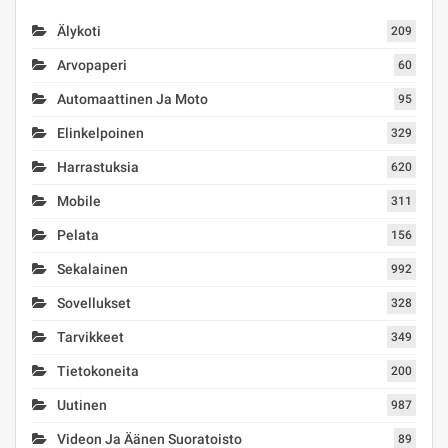
Älykoti
209
Arvopaperi
60
Automaattinen Ja Moto
95
Elinkelpoinen
329
Harrastuksia
620
Mobile
311
Pelata
156
Sekalainen
992
Sovellukset
328
Tarvikkeet
349
Tietokoneita
200
Uutinen
987
Videon Ja Äänen Suoratoisto
89