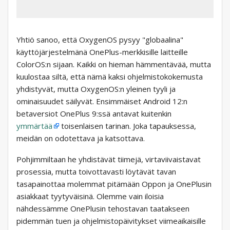
Yhtiö sanoo, että OxygenOS pysyy "globaalina"
käyttöjärjestelmänä OnePlus-merkkisille laitteille
ColorOS:n sijaan. Kaikki on hieman hämmentävää, mutta
kuulostaa siltä, ​​että nämä kaksi ohjelmistokokemusta
yhdistyvät, mutta OxygenOS:n yleinen tyyli ja
ominaisuudet säilyvät. Ensimmäiset Android 12:n
betaversiot OnePlus 9:ssä antavat kuitenkin
ymmärtää
toisenlaisen tarinan. Joka tapauksessa,
meidän on odotettava ja katsottava.
Pohjimmiltaan he yhdistävät tiimejä, virtaviivaistavat
prosessia, mutta toivottavasti löytävät tavan
tasapainottaa molemmat pitämään Oppon ja OnePlusin
asiakkaat tyytyväisinä. Olemme vain iloisia
nähdessämme OnePlusin tehostavan taatakseen
pidemmän tuen ja ohjelmistopäivitykset viimeaikaisille