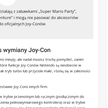
działają z zabawkami „Super Mario Party”,
venture” i mogą nie pasować do akcesoriów
o oficjalnych Joy-Conów.
s wymiany Joy-Con
no minęły, ale nadal musisz trochę pomyśleć, zanim
które funkcje Joy-Conów Nintendo są nieobecne w
ak tryb turbo lub przyciski makr, różnią się w zależności
stawie Joy-Cons innych firm:
 w trybie przenośnym lub ręcznym (podłączonym do
orzenia pełnowymiarowego kontrolera) oraz w trybie
się połową Joy-Con z przyjacielem). Większość opcji