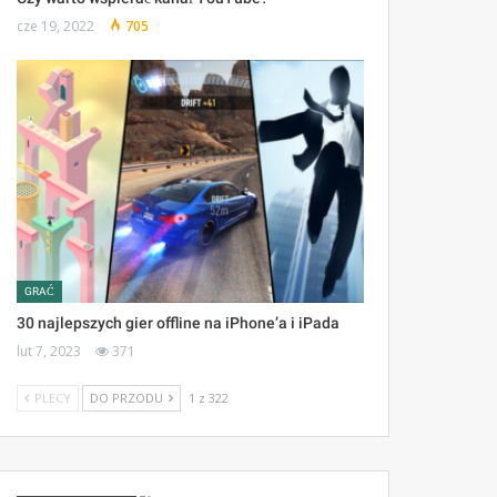
cze 19, 2022
705
GRAĆ
30 najlepszych gier offline na iPhone’a i iPada
lut 7, 2023
371
PLECY
DO PRZODU
1 z 322