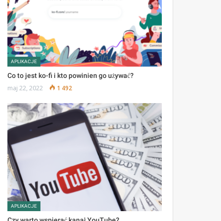
APLIKACJE
Co to jest ko-fi i kto powinien go używać?
maj 22, 2022
1 492
APLIKACJE
Czy warto wspierać kanał YouTube?