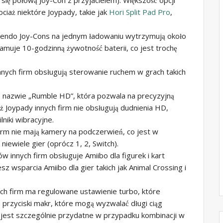
ociaż niektóre Joypady, takie jak
Hori Split Pad Pro
,
ntendo Joy-Cons na jednym ładowaniu wytrzymują około
lamuje 10-godzinną żywotność baterii, co jest trochę
nnych firm obsługują sterowanie ruchem w grach takich
o nazwie „Rumble HD”, która pozwala na precyzyjną
aż Joypady innych firm nie obsługują dudnienia HD,
iki wibracyjne.
irm nie mają kamery na podczerwień, co jest w
ewiele gier (oprócz 1, 2, Switch).
 innych firm obsługuje Amiibo dla figurek i kart
sz wsparcia Amiibo dla gier takich jak Animal Crossing i
ch firm ma regulowane ustawienie turbo, które
 przyciski makr, które mogą wyzwalać długi ciąg
jest szczególnie przydatne w przypadku kombinacji w