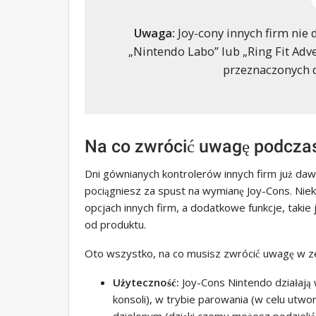
Uwaga:
Joy-cony innych firm nie 
„Nintendo Labo” lub „Ring Fit Ad
przeznaczonych d
Na co zwrócić uwagę podcza
Dni gównianych kontrolerów innych firm już daw
pociągniesz za spust na wymianę Joy-Cons. Nie
opcjach innych firm, a dodatkowe funkcje, takie j
od produktu.
Oto wszystko, na co musisz zwrócić uwagę w ze
Użyteczność:
Joy-Cons Nintendo działają
konsoli), w trybie parowania (w celu utw
dzielonym (dzięki czemu możesz podzielić 