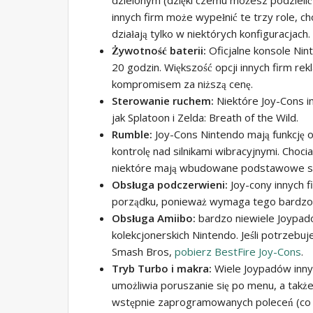
innych firm może wypełnić te trzy role, ch
działają tylko w niektórych konfiguracjach.
Żywotność baterii:
Oficjalne konsole Ni
20 godzin. Większość opcji innych firm rek
kompromisem za niższą cenę.
Sterowanie ruchem:
Niektóre Joy-Cons i
jak Splatoon i Zelda: Breath of the Wild.
Rumble:
Joy-Cons Nintendo mają funkcję 
kontrolę nad silnikami wibracyjnymi. Choci
niektóre mają wbudowane podstawowe siln
Obsługa podczerwieni:
Joy-cony innych f
porządku, ponieważ wymaga tego bardzo ni
Obsługa Amiibo:
bardzo niewiele Joypadów
kolekcjonerskich Nintendo. Jeśli potrzebuje
Smash Bros,
pobierz BestFire Joy-Cons
.
Tryb Turbo i makra:
Wiele Joypadów inny
umożliwia poruszanie się po menu, a także
wstępnie zaprogramowanych poleceń (co 