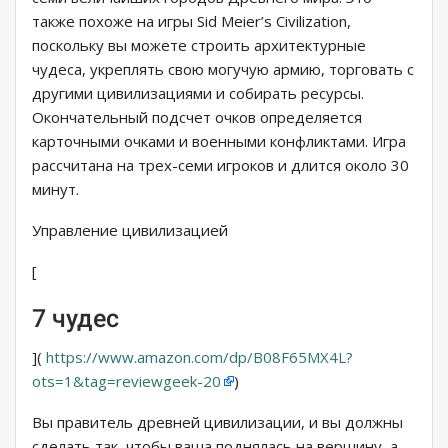
также похоже на игры Sid Meier’s Civilization,
поскольку вы можете строить архитектурные
чудеса, укреплять свою могучую армию, торговать с
другими цивилизациями и собирать ресурсы.
Окончательный подсчет очков определяется
карточными очками и военными конфликтами. Игра
рассчитана на трех-семи игроков и длится около 30
минут.
Управление цивилизацией
[
7 чудес
](
https://www.amazon.com/dp/B08F65MX4L?
ots=1&tag=reviewgeek-20
)
Вы правитель древней цивилизации, и вы должны
сделать так, чтобы ваша поднялась на вершину, а