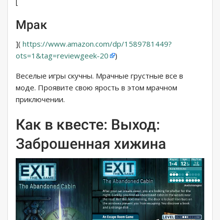
[
Мрак
](
https://www.amazon.com/dp/1589781449?
ots=1&tag=reviewgeek-20
)
Веселые игры скучны. Мрачные грустные все в
моде. Проявите свою ярость в этом мрачном
приключении.
Как в квесте: Выход:
Заброшенная хижина