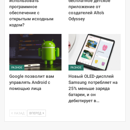
использовать
бесплатное детское
программное
приложение от
обеспечение с
создателей Alto’s
открытым исходным
Odyssey
кодом?
РАЗНОЕ
РАЗНОЕ
Google позволит вам
Новый OLED-дисплей
управлять Android с
Samsung потребляет на
помощью лица
25% меньше заряда
батареи, и он
дебютирует в…
НАЗАД
ВПЕРЕД