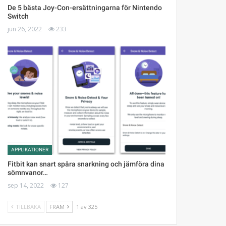
De 5 bästa Joy-Con-ersättningarna för Nintendo
Switch
jun 26, 2022
233
APPLIKATIONER
Fitbit kan snart spåra snarkning och jämföra dina
sömnvanor…
sep 14, 2022
127
TILLBAKA
FRAM
1 av 325