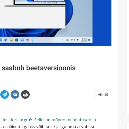
 saabub beetaversioonis
10
Insideri järgu
.
Sellel on mõned muudatused ja
ei näinud. Igaüks võib selle järgu oma arvutisse