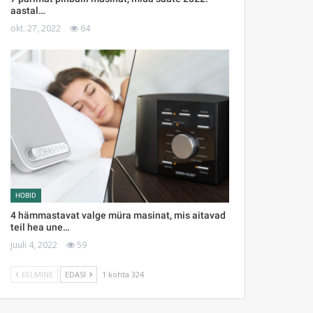
aastal…
okt. 27, 2022
64
HOBID
4 hämmastavat valge müra masinat, mis aitavad
teil hea une…
juuli 4, 2022
59
EELMINE
EDASI
1 kohta 324