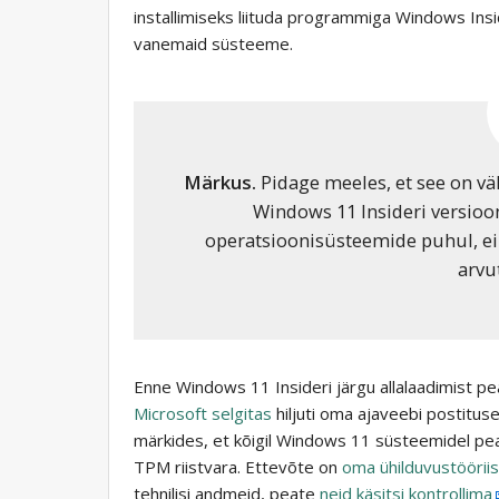
installimiseks liituda programmiga Windows Insi
vanemaid süsteeme.
Märkus.
Pidage meeles, et see on väl
Windows 11 Insideri versioon
operatsioonisüsteemide puhul, ei
arvu
Enne Windows 11 Insideri järgu allalaadimist peak
Microsoft selgitas
hiljuti oma ajaveebi postitus
märkides, et kõigil Windows 11 süsteemidel peav
TPM riistvara. Ettevõte on
oma ühilduvustööriis
tehnilisi andmeid, peate
neid käsitsi kontrollima