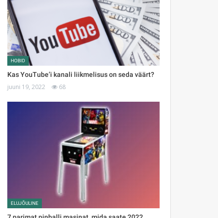
HOBID
Kas YouTube’i kanali liikmelisus on seda väärt?
juuni 19, 2022
68
ELUJÕULINE
7 parimat pinballi masinat, mida saate 2022.