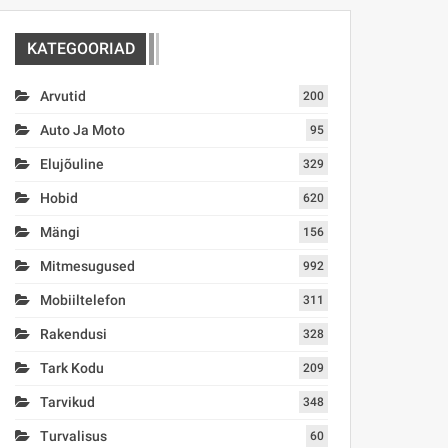
KATEGOORIAD
Arvutid
200
Auto Ja Moto
95
Elujõuline
329
Hobid
620
Mängi
156
Mitmesugused
992
Mobiiltelefon
311
Rakendusi
328
Tark Kodu
209
Tarvikud
348
Turvalisus
60