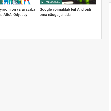
D
MITMESUGUSED
yroom on väravavaba
Google võimaldab teil Androidi
s Alto’s Odyssey
oma näoga juhtida