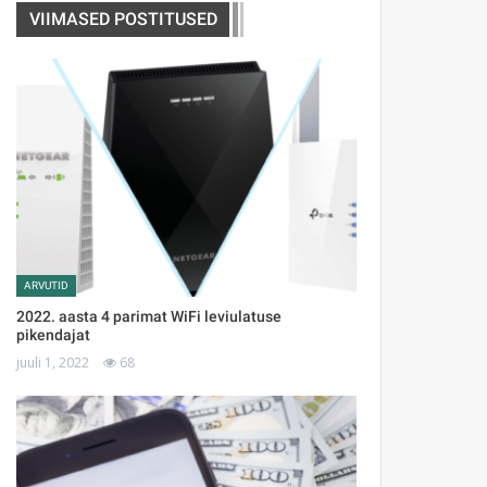
VIIMASED POSTITUSED
ARVUTID
2022. aasta 4 parimat WiFi leviulatuse
pikendajat
juuli 1, 2022
68