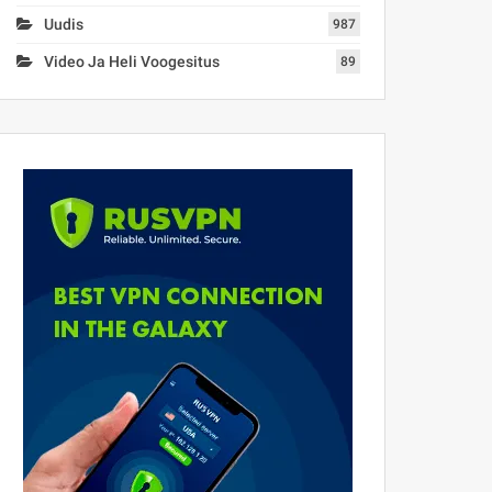
Uudis
987
Video Ja Heli Voogesitus
89