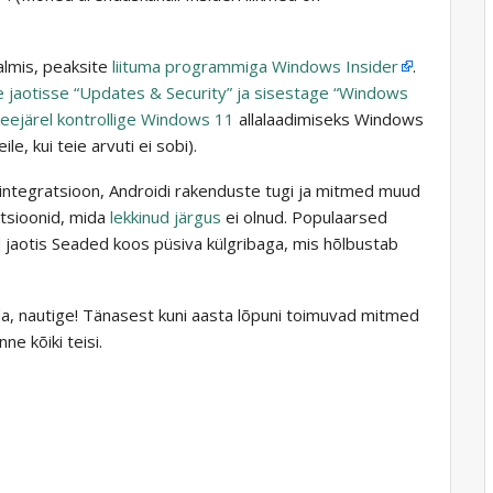
valmis, peaksite
liituma programmiga Windows Insider
.
e jaotisse “Updates & Security” ja sisestage “Windows
 Seejärel kontrollige Windows 11
allalaadimiseks Windows
e, kui teie arvuti ei sobi).
integratsioon, Androidi rakenduste tugi ja mitmed muud
ktsioonid, mida
lekkinud järgus
ei olnud. Populaarsed
d jaotis Seaded koos püsiva külgribaga, mis hõlbustab
ida, nautige! Tänasest kuni aasta lõpuni toimuvad mitmed
e kõiki teisi.