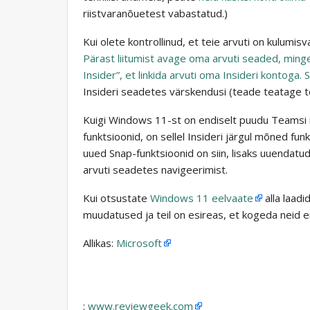
riistvaranõuetest vabastatud.)
Kui olete kontrollinud, et teie arvuti on kulumis
Pärast liitumist avage oma arvuti seaded, ming
Insider”, et linkida arvuti oma Insideri kontoga.
Insideri seadetes värskendusi (teade teatage teil
Kuigi Windows 11-st on endiselt puudu Teamsi 
funktsioonid, on sellel Insideri järgul mõned fun
uued Snap-funktsioonid on siin, lisaks uuendatu
arvuti seadetes navigeerimist.
Kui otsustate
Windows 11 eelvaate
alla laad
muudatused ja teil on esireas, et kogeda neid enn
Allikas:
Microsoft
:
www.reviewgeek.com