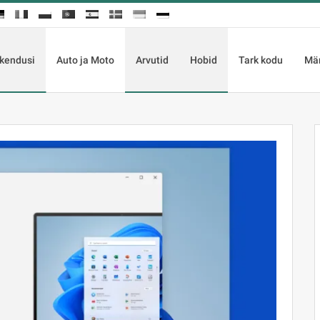
kendusi
Auto ja Moto
Arvutid
Hobid
Tark kodu
Mä