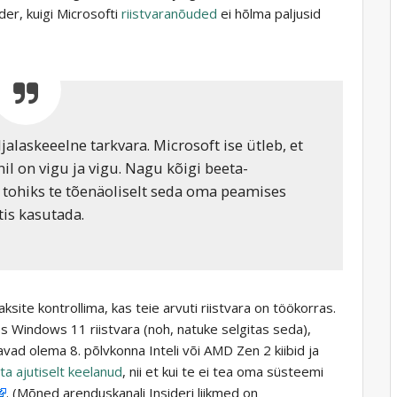
der, kuigi Microsofti
riistvaranõuded
ei hõlma paljusid
jalaskeeelne tarkvara. Microsoft ise ütleb, et
il on vigu ja vigu. Nagu kõigi beeta-
 tohiks te tõenäoliselt seda oma peamises
tis kasutada.
site kontrollima, kas teie arvuti riistvara on töökorras.
es Windows 11 riistvara (noh, natuke selgitas seda),
ad olema 8. põlvkonna Inteli või AMD Zen 2 kiibid ja
ta ajutiselt keelanud
, nii et kui te ei tea oma süsteemi
. (Mõned arenduskanali Insideri liikmed on