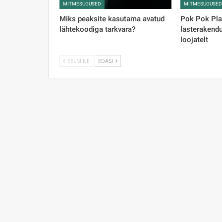
MITMESUGUSED
MITMESUGUSE
Miks peaksite kasutama avatud
Pok Pok Pla
lähtekoodiga tarkvara?
lasterakendu
loojatelt
EELMINE
EDASI