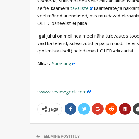
siseneda, suurendades selle ekraanialuse kaamera
selfie-kaamera
tavaliste
kaameratega hakkama.
veel mõned uuendused, mis muudavad ekraania
OLED-paneelist ei piisa.
Igal juhul on meil hea meel näha tulevastes too
vaid ka telerid, sülearvutid ja palju muud. Te e
(potentsiaalselt) heledamast OLED-ekraanist.
Allikas:
Samsung
:
www.reviewgeek.com
Jaga
EELMINE POSTITUS