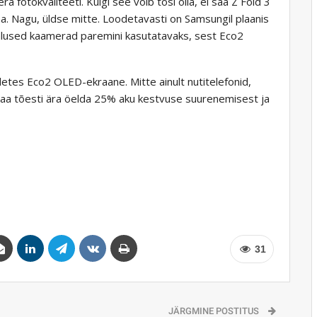
 fotokvaliteeti. Kuigi see võib tõsi olla, ei saa Z Fold 3
 Nagu, üldse mitte. Loodetavasti on Samsungil plaanis
lused kaamerad paremini kasutatavaks, sest Eco2
detes Eco2 OLED-ekraane. Mitte ainult nutitelefonid,
i saa tõesti ära öelda 25% aku kestvuse suurenemisest ja
31
JÄRGMINE POSTITUS