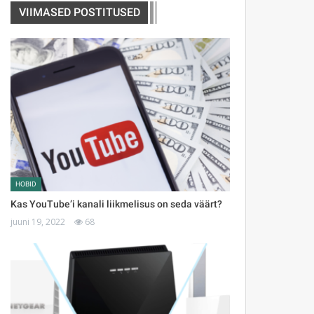
VIIMASED POSTITUSED
HOBID
Kas YouTube’i kanali liikmelisus on seda väärt?
juuni 19, 2022
68