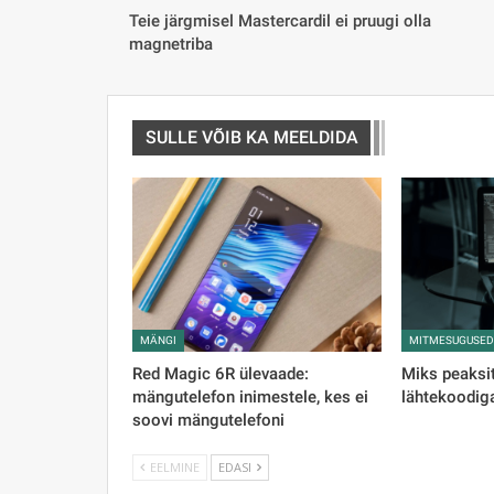
Teie järgmisel Mastercardil ei pruugi olla
magnetriba
SULLE VÕIB KA MEELDIDA
MÄNGI
MITMESUGUSE
Red Magic 6R ülevaade:
Miks peaksi
mängutelefon inimestele, kes ei
lähtekoodiga
soovi mängutelefoni
EELMINE
EDASI