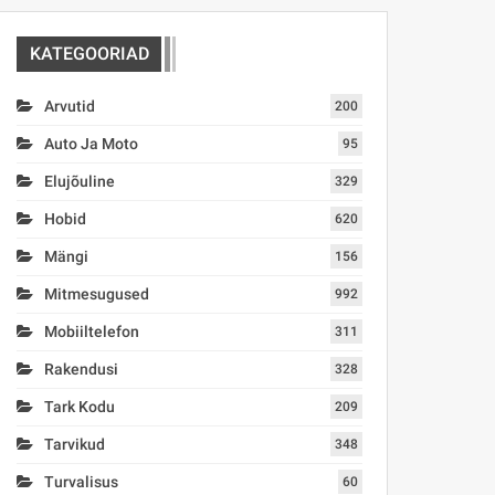
KATEGOORIAD
Arvutid
200
Auto Ja Moto
95
Elujõuline
329
Hobid
620
Mängi
156
Mitmesugused
992
Mobiiltelefon
311
Rakendusi
328
Tark Kodu
209
Tarvikud
348
Turvalisus
60