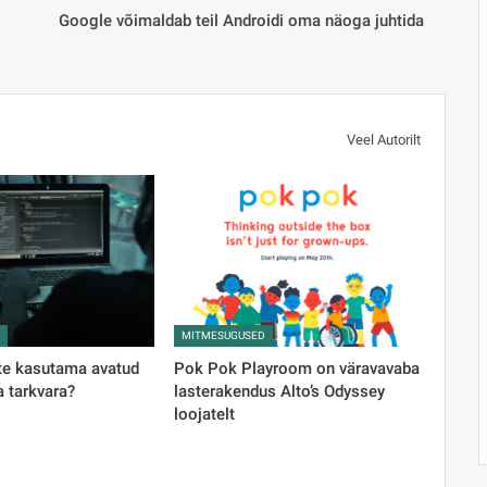
Google võimaldab teil Androidi oma näoga juhtida
Veel Autorilt
D
MITMESUGUSED
te kasutama avatud
Pok Pok Playroom on väravavaba
 tarkvara?
lasterakendus Alto’s Odyssey
loojatelt