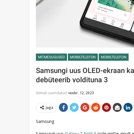
MITMESUGUSED
MOBIILTELEFON
MOBIILTELEFON
Samsungi uus OLED-ekraan ka
debüteerib voldituna 3
Viimati uuendatud
veebr. 12, 2023
Jaga
Samsung
Samsungi uus
Galaxy Z Fold 3
pole mitte ainult