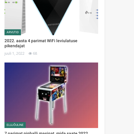
ARVUTID
2022. aasta 4 parimat WiFi leviulatuse
pikendajat
juuli 1, 2022
68
ELUJÕULINE
7 parimat pinballi masinat, mida saate 2022.