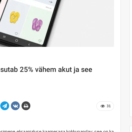
sutab 25% vähem akut ja see
31
 esimene ekraanialuse kaameraga kokkupandav; see on ka