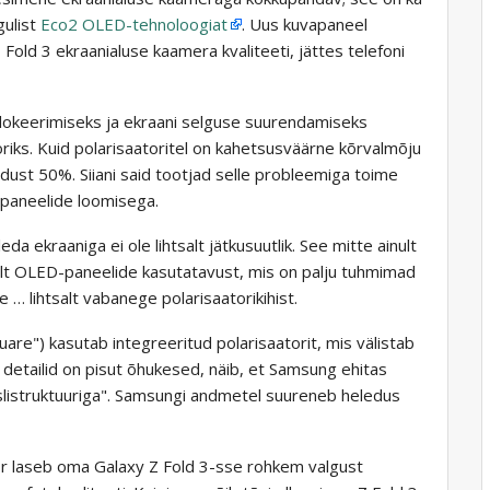
gulist
Eco2 OLED-tehnoloogiat
. Uus kuvapaneel
Fold 3 ekraanialuse kaamera kvaliteeti, jättes telefoni
lokeerimiseks ja ekraani selguse suurendamiseks
oriks. Kuid polarisaatoritel on kahetsusväärne kõrvalmõju
dust 50%. Siiani said tootjad selle probleemiga toime
apaneelide loomisega.
da ekraaniga ei ole lihtsalt jätkusuutlik. See mitte ainult
selt OLED-paneelide kasutatavust, mis on palju tuhmimad
 … lihtsalt vabanege polarisaatorikihist.
re") kasutab integreeritud polarisaatorit, mis välistab
gi detailid on pisut õhukesed, näib, et Samsung ehitas
kslistruktuuriga". Samsungi andmetel suureneb heledus
or laseb oma Galaxy Z Fold 3-sse rohkem valgust