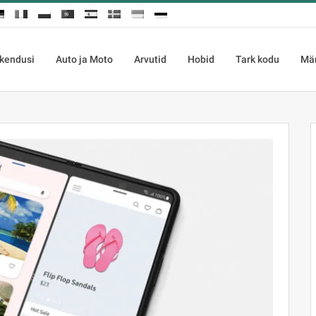
kendusi
Auto ja Moto
Arvutid
Hobid
Tark kodu
Mä