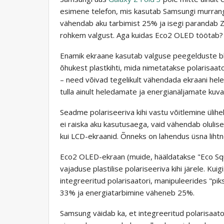
esimene telefon, mis kasutab Samsungi murran
vähendab aku tarbimist 25% ja isegi parandab Z 
rohkem valgust. Aga kuidas Eco2 OLED töötab?
Enamik ekraane kasutab valguse peegelduste b
õhukest plastkihti, mida nimetatakse polarisaat
– need võivad tegelikult vähendada ekraani hele
tulla ainult heledamate ja energianäljamate kuv
Seadme polariseeriva kihi vastu võitlemine ülihele
ei raiska aku kasutusaega, vaid vähendab oluli
kui LCD-ekraanid. Õnneks on lahendus üsna lihtne
Eco2 OLED-ekraan (muide, hääldatakse "Eco Squa
vajaduse plastilise polariseeriva kihi järele. Kui
integreeritud polarisaatori, manipuleerides "pi
33% ja energiatarbimine väheneb 25%.
Samsung väidab ka, et integreeritud polarisaat