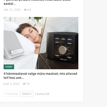
aastal…
okt. 27, 2022
64
HOBID
4 hämmastavat valge müra masinat, mis aitavad
teil hea une…
juuli 4, 2022
59
EELMINE
EDASI
1 kohta 324