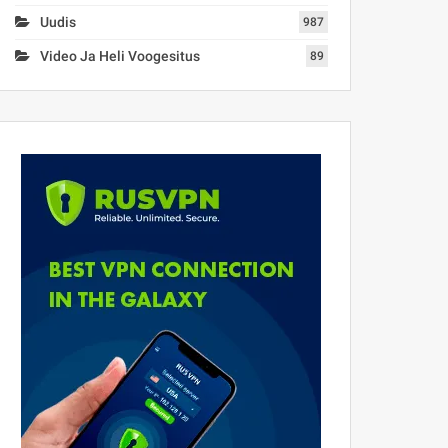
Uudis
987
Video Ja Heli Voogesitus
89