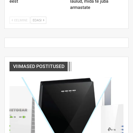
eest
laulud, mida te juba
armastate
EELMINE
EDASI
VIIMASED POSTITUSED