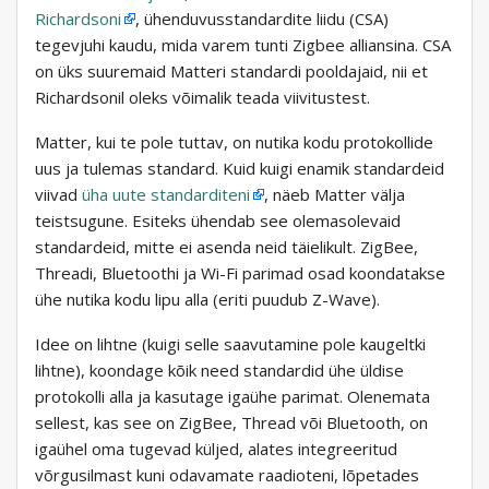
Richardsoni
, ühenduvusstandardite liidu (CSA)
tegevjuhi kaudu, mida varem tunti Zigbee alliansina. CSA
on üks suuremaid Matteri standardi pooldajaid, nii et
Richardsonil oleks võimalik teada viivitustest.
Matter, kui te pole tuttav, on nutika kodu protokollide
uus ja tulemas standard. Kuid kuigi enamik standardeid
viivad
üha uute standarditeni
, näeb Matter välja
teistsugune. Esiteks ühendab see olemasolevaid
standardeid, mitte ei asenda neid täielikult. ZigBee,
Threadi, Bluetoothi ​​ja Wi-Fi parimad osad koondatakse
ühe nutika kodu lipu alla (eriti puudub Z-Wave).
Idee on lihtne (kuigi selle saavutamine pole kaugeltki
lihtne), koondage kõik need standardid ühe üldise
protokolli alla ja kasutage igaühe parimat. Olenemata
sellest, kas see on ZigBee, Thread või Bluetooth, on
igaühel oma tugevad küljed, alates integreeritud
võrgusilmast kuni odavamate raadioteni, lõpetades