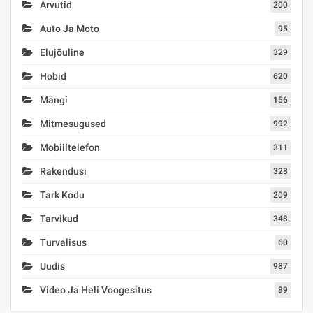
Arvutid
200
Auto Ja Moto
95
Elujõuline
329
Hobid
620
Mängi
156
Mitmesugused
992
Mobiiltelefon
311
Rakendusi
328
Tark Kodu
209
Tarvikud
348
Turvalisus
60
Uudis
987
Video Ja Heli Voogesitus
89