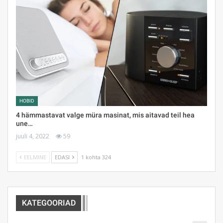
HOBID
4 hämmastavat valge müra masinat, mis aitavad teil hea
une…
juuli 4, 2022
59
EELMINE
EDASI
1 kohta 324
KATEGOORIAD