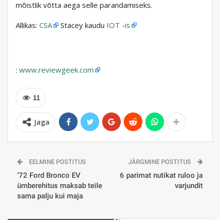
mõistlik võtta aega selle parandamiseks.
Allikas:
CSA
Stacey kaudu
IOT -is
:
www.reviewgeek.com
11
Jaga
EELMINE POSTITUS
JÄRGMINE POSTITUS
’72 Ford Bronco EV
6 parimat nutikat ruloo ja
ümberehitus maksab teile
varjundit
sama palju kui maja