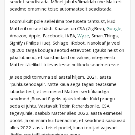
seadet seadistada. Mõnel juhul võimaldab ühe Matteri
seadme omamine teise automaatselt seadistada.
Loomulikult pole sellel ilma toetuseta tähtsust, kuid
Matteril on see hästi. Kaasas on CSA (ZigBee),
Google
,
Amazon, Apple, Facebook, IKEA,
Wyze
, SmartThings,
Signify (Philips Hue), Schlage, iRobot, Nanoleaf ja veel
ligi 200 targa koduga seotud ettevõtet. Igaüks neist on
juba lubanud, et kui standard on valmis, integreerib
Matter täielikult tulevastesse nutikodu seadmetesse.
Ja see pidi toimuma sel aastal hiljem, 2021. aasta
"puhkusehooajal". Mitte kaua aega tagasi teatasime
lubadustest, et esimesed Matteri sertifikaadiga
seadmed jõuavad õigeks ajaks kohale. Kuid praegu
seda ei juhtu. Vastavalt Tobin Richardsonile, CSA
tegevjuhile, saabub Matter alles 2022. aasta esimesel
poolel. Ja on enam kui tõenäoline, et seadmed saabuvad
alles 2022. aasta teisel poolel, kuna tootjad vajavad
lõplike spetsifikatsioonidega aega.