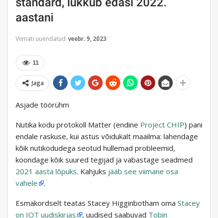
standard, lükkub edasi 2022.
aastani
Viimati uuendatud
veebr. 9, 2023
11
Jaga
Asjade töörühm
Nutika kodu protokoll Matter (endine
Project CHIP
) pani
endale raskuse, kui astus võidukalt maailma: lahendage
kõik nutikodudega seotud hullemad probleemid,
koondage kõik suured tegijad ja vabastage seadmed
2021 aasta lõpuks
. Kahjuks
jääb see viimane osa
vahele
.
Esmakordselt teatas Stacey Higginbotham oma
Stacey
on IOT uudiskirjas
, uudised saabuvad
Tobin