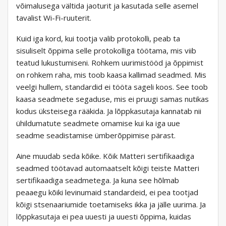
võimalusega vältida jaoturit ja kasutada selle asemel
tavalist Wi-Fi-ruuterit.
Kuid iga kord, kui tootja valib protokolli, peab ta
sisuliselt õppima selle protokolliga töötama, mis viib
teatud lukustumiseni. Rohkem uurimistööd ja õppimist
on rohkem raha, mis toob kaasa kallimad seadmed. Mis
veelgi hullem, standardid ei tööta sageli koos. See toob
kaasa seadmete segaduse, mis ei pruugi samas nutikas
kodus üksteisega rääkida. Ja lõppkasutaja kannatab nii
ühildumatute seadmete omamise kui ka iga uue
seadme seadistamise ümberõppimise pärast.
Aine muudab seda kõike. Kõik Matteri sertifikaadiga
seadmed töötavad automaatselt kõigi teiste Matteri
sertifikaadiga seadmetega. Ja kuna see hõlmab
peaaegu kõiki levinumaid standardeid, ei pea tootjad
kõigi stsenaariumide toetamiseks ikka ja jälle uurima. Ja
lõppkasutaja ei pea uuesti ja uuesti õppima, kuidas