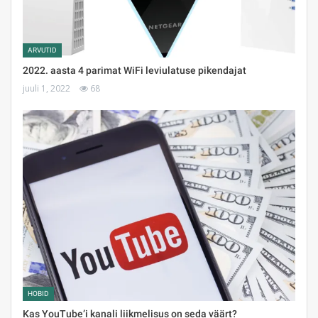
ARVUTID
2022. aasta 4 parimat WiFi leviulatuse pikendajat
juuli 1, 2022
68
HOBID
Kas YouTube’i kanali liikmelisus on seda väärt?