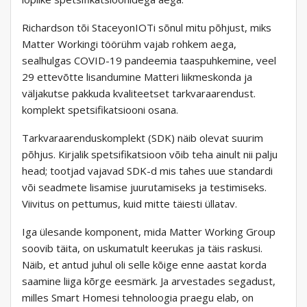
Richardson tõi StaceyonIOTi sõnul mitu põhjust, miks
Matter Workingi töörühm vajab rohkem aega,
sealhulgas COVID-19 pandeemia taaspuhkemine, veel
29 ettevõtte lisandumine Matteri liikmeskonda ja
väljakutse pakkuda kvaliteetset tarkvaraarendust.
komplekt spetsifikatsiooni osana.
Tarkvaraarenduskomplekt (SDK) näib olevat suurim
põhjus. Kirjalik spetsifikatsioon võib teha ainult nii palju
head; tootjad vajavad SDK-d mis tahes uue standardi
või seadmete lisamise juurutamiseks ja testimiseks.
Viivitus on pettumus, kuid mitte täiesti üllatav.
Iga ülesande komponent, mida Matter Working Group
soovib täita, on uskumatult keerukas ja täis raskusi.
Näib, et antud juhul oli selle kõige enne aastat korda
saamine liiga kõrge eesmärk. Ja arvestades segadust,
milles Smart Homesi tehnoloogia praegu elab, on