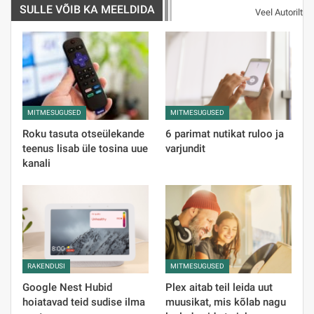
SULLE VÕIB KA MEELDIDA
Veel Autorilt
MITMESUGUSED
MITMESUGUSED
Roku tasuta otseülekande
6 parimat nutikat ruloo ja
teenus lisab üle tosina uue
varjundit
kanali
RAKENDUSI
MITMESUGUSED
Google Nest Hubid
Plex aitab teil leida uut
hoiatavad teid sudise ilma
muusikat, mis kõlab nagu