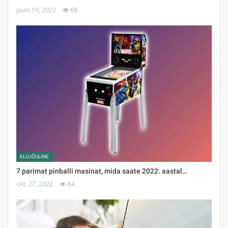
juuni 19, 2022
68
ELUJÕULINE
7 parimat pinballi masinat, mida saate 2022. aastal…
okt. 27, 2022
64