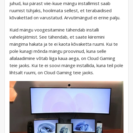
juhud, kui pärast viie-kuue mängu installimist saab
ruumist tühjaks, hoolimata sellest, et terabaidised
kõvakettad on varustatud. Arvutimängud ei erine palju.
Kuid mängu voogesitamine tähendab installi
vahelejätmist. See tähendab, et saate kiiremini
mängima hakata ja te ei kaota kõvaketta ruumi. Kui te
pole kunagi mõnda mängu proovinud, kuna selle
allalaadimine võtab liiga kaua aega, on Cloud Gaming
teie jaoks. Kui te ei soovi mänge installida, kuna teil pole
lihtsalt ruumi, on Cloud Gaming teie jaoks.