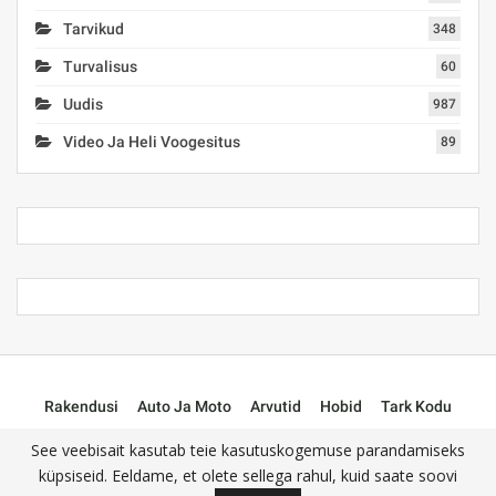
Tarvikud
348
Turvalisus
60
Uudis
987
Video Ja Heli Voogesitus
89
Rakendusi
Auto Ja Moto
Arvutid
Hobid
Tark Kodu
Mängi
Elujõuline
Tarvikud
📌 Kategooria Puudub
See veebisait kasutab teie kasutuskogemuse parandamiseks
küpsiseid. Eeldame, et olete sellega rahul, kuid saate soovi