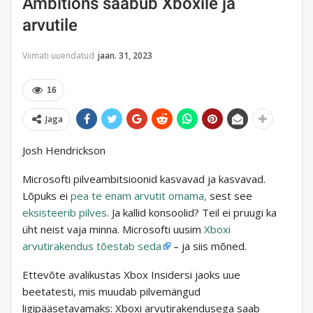
Ambitions saabub Xboxile ja
arvutile
Viimati uuendatud
jaan. 31, 2023
16
Jaga
Josh Hendrickson
Microsofti pilveambitsioonid kasvavad ja kasvavad.
Lõpuks ei
pea te enam arvutit omama,
sest see
eksisteerib pilves
. Ja kallid konsoolid? Teil ei pruugi ka
üht neist vaja minna. Microsofti uusim
Xboxi
arvutirakendus tõestab seda
– ja siis mõned.
Ettevõte avalikustas Xbox Insidersi jaoks uue
beetatesti, mis muudab pilvemängud
ligipääsetavamaks: Xboxi arvutirakendusega saab