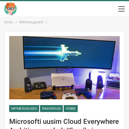
Kodu
Mitmesugused
MITMESUGUSED
RAKENDUSI
HOBID
Microsofti uusim Cloud Everywhere