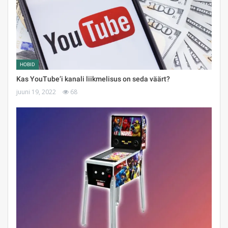
HOBID
Kas YouTube’i kanali liikmelisus on seda väärt?
juuni 19, 2022
68