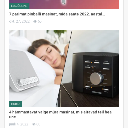
ELUJÕULINE
7 parimat pinballi masinat, mida saate 2022. aastal…
okt. 27, 2022
65
HOBID
4 hämmastavat valge müra masinat, mis aitavad teil hea
une…
juuli 4, 2022
60