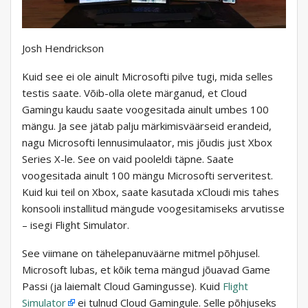
Josh Hendrickson
Kuid see ei ole ainult Microsofti pilve tugi, mida selles
testis saate. Võib-olla olete märganud, et Cloud
Gamingu kaudu saate voogesitada ainult umbes 100
mängu. Ja see jätab palju märkimisväärseid erandeid,
nagu Microsofti lennusimulaator, mis jõudis just Xbox
Series X-le. See on vaid pooleldi täpne. Saate
voogesitada ainult 100 mängu Microsofti serveritest.
Kuid kui teil on Xbox, saate kasutada xCloudi mis tahes
konsooli installitud mängude voogesitamiseks arvutisse
– isegi Flight Simulator.
See viimane on tähelepanuväärne mitmel põhjusel.
Microsoft lubas, et kõik tema mängud jõuavad Game
Passi (ja laiemalt Cloud Gamingusse). Kuid
Flight
Simulator
ei tulnud Cloud Gamingule. Selle põhjuseks