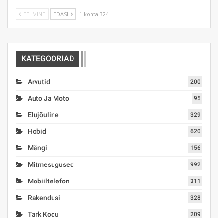
EELMINE
EDASI
1 kohta 324
KATEGOORIAD
Arvutid
200
Auto Ja Moto
95
Elujõuline
329
Hobid
620
Mängi
156
Mitmesugused
992
Mobiiltelefon
311
Rakendusi
328
Tark Kodu
209