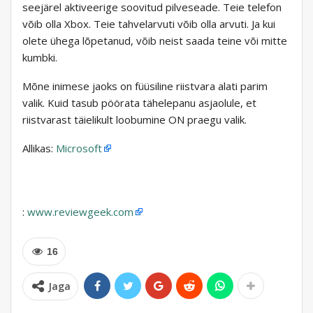
seejärel aktiveerige soovitud pilveseade. Teie telefon
võib olla Xbox. Teie tahvelarvuti võib olla arvuti. Ja kui
olete ühega lõpetanud, võib neist saada teine ​​või mitte
kumbki.
Mõne inimese jaoks on füüsiline riistvara alati parim
valik. Kuid tasub pöörata tähelepanu asjaolule, et
riistvarast täielikult loobumine ON praegu valik.
Allikas:
Microsoft
:
www.reviewgeek.com
16
Jaga