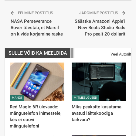
EELMINE POSTITUS
JÄRGMINE POSTITUS
NASA Perseverance
Säästke Amazoni Apple’i
Rover tõestab, et Marsil
New Beats Studio Buds
on kivide korjamine raske
Pro pealt 20 dollarit
SULLE VÕIB KA MEELDIDA
Veel Autorilt
MÄNGI
MITMESUGUSED
Red Magic 6R ülevaade:
Miks peaksite kasutama
mängutelefon inimestele,
avatud lähtekoodiga
kes ei soovi
tarkvara?
mängutelefoni