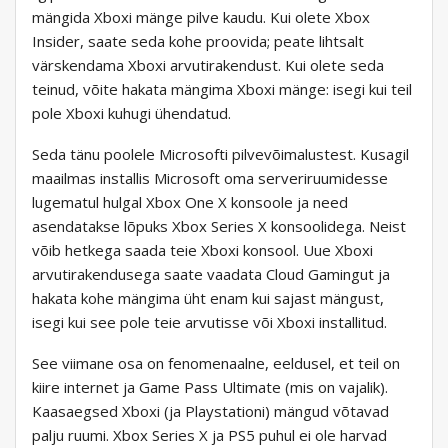
mängida Xboxi mänge pilve kaudu. Kui olete Xbox
Insider, saate seda kohe proovida; peate lihtsalt
värskendama Xboxi arvutirakendust. Kui olete seda
teinud, võite hakata mängima Xboxi mänge: isegi kui teil
pole Xboxi kuhugi ühendatud.
Seda tänu poolele Microsofti pilvevõimalustest. Kusagil
maailmas installis Microsoft oma serveriruumidesse
lugematul hulgal Xbox One X konsoole ja need
asendatakse lõpuks Xbox Series X konsoolidega. Neist
võib hetkega saada teie Xboxi konsool. Uue Xboxi
arvutirakendusega saate vaadata Cloud Gamingut ja
hakata kohe mängima üht enam kui sajast mängust,
isegi kui see pole teie arvutisse või Xboxi installitud.
See viimane osa on fenomenaalne, eeldusel, et teil on
kiire internet ja Game Pass Ultimate (mis on vajalik).
Kaasaegsed Xboxi (ja Playstationi) mängud võtavad
palju ruumi. Xbox Series X ja PS5 puhul ei ole harvad