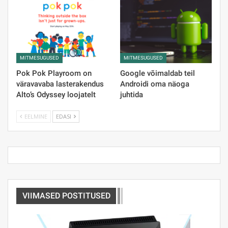
MITMESUGUSED
MITMESUGUSED
Pok Pok Playroom on
Google võimaldab teil
väravavaba lasterakendus
Androidi oma näoga
Alto’s Odyssey loojatelt
juhtida
EELMINE
EDASI
VIIMASED POSTITUSED