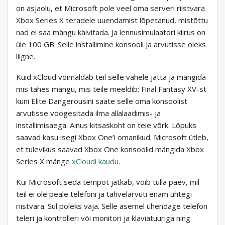
on asjaolu, et Microsoft pole veel oma serveri riistvara
Xbox Series X teradele uuendamist lõpetanud, mistõttu
nad ei saa mängu käivitada. Ja lennusimulaatori kiirus on
üle 100 GB. Selle installimine konsooli ja arvutisse oleks
liigne.
Kuid xCloud võimaldab teil selle vahele jätta ja mängida
mis tahes mängu, mis teile meeldib; Final Fantasy XV-st
kuni Elite Dangerousini saate selle oma konsoolist
arvutisse voogesitada ilma allalaadimis- ja
installimisaega. Ainus kitsaskoht on teie võrk. Lõpuks
saavad kasu isegi Xbox One’i omanikud. Microsoft ütleb,
et tulevikus saavad Xbox One konsoolid mängida Xbox
Series X mänge
xCloudi kaudu
.
Kui Microsoft seda tempot jätkab, võib tulla päev, mil
teil ei ole peale telefoni ja tahvelarvuti enam ühtegi
riistvara. Sul poleks vaja. Selle asemel ühendage telefon
teleri ja kontrolleri või monitori ja klaviatuuriga ning