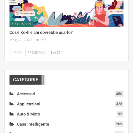
APPLICAZIONI
Cos’è Ko-fi e chi dovrebbe usarlo?
Mag 22, 2022
257
PREV
PROSSIMA
1 di 324
CATEGORIE
Accessori
350
Applicazioni
328
Auto & Moto
95
Casa Intelligente
209