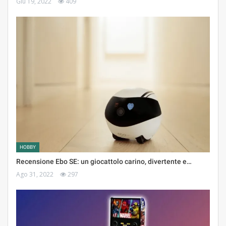
Giu 19, 2022
409
HOBBY
Recensione Ebo SE: un giocattolo carino, divertente e…
Ago 31, 2022
297