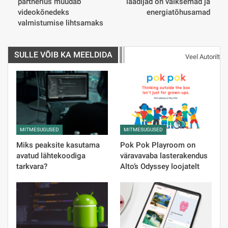
partnerlus muudab
laadijad on väiksemad ja
videokõnedeks
energiatõhusamad
valmistumise lihtsamaks
SULLE VÕIB KA MEELDIDA
Veel Autorilt
MITMESUGUSED
MITMESUGUSED
Miks peaksite kasutama
Pok Pok Playroom on
avatud lähtekoodiga
väravavaba lasterakendus
tarkvara?
Alto’s Odyssey loojatelt