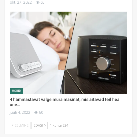
okt. 27, 2022
65
HOBID
4 hämmastavat valge müra masinat, mis aitavad teil hea
une…
juuli 4, 2022
60
EELMINE
EDASI
1 kohta 324