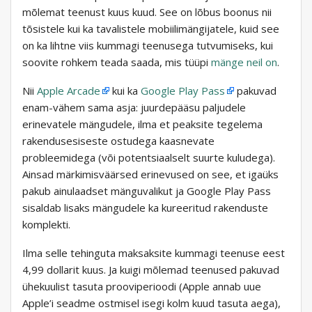
mõlemat teenust kuus kuud. See on lõbus boonus nii
tõsistele kui ka tavalistele mobiilimängijatele, kuid see
on ka lihtne viis kummagi teenusega tutvumiseks, kui
soovite rohkem teada saada, mis tüüpi
mänge neil on
.
Nii
Apple Arcade
kui ka
Google Play Pass
pakuvad
enam-vähem sama asja: juurdepääsu paljudele
erinevatele mängudele, ilma et peaksite tegelema
rakendusesiseste ostudega kaasnevate
probleemidega (või potentsiaalselt suurte kuludega).
Ainsad märkimisväärsed erinevused on see, et igaüks
pakub ainulaadset mänguvalikut ja Google Play Pass
sisaldab lisaks mängudele ka kureeritud rakenduste
komplekti.
Ilma selle tehinguta maksaksite kummagi teenuse eest
4,99 dollarit kuus. Ja kuigi mõlemad teenused pakuvad
ühekuulist tasuta prooviperioodi (Apple annab uue
Apple’i seadme ostmisel isegi kolm kuud tasuta aega),