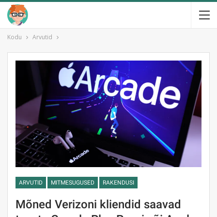
Kodu
Arvutid
ARVUTID
MITMESUGUSED
RAKENDUSI
Mõned Verizoni kliendid saavad