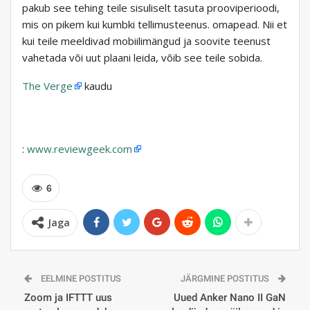
pakub see tehing teile sisuliselt tasuta prooviperioodi,
mis on pikem kui kumbki tellimusteenus. omapead. Nii et
kui teile meeldivad mobiilimängud ja soovite teenust
vahetada või uut plaani leida, võib see teile sobida.
The Verge
kaudu
:
www.reviewgeek.com
6
Jaga
EELMINE POSTITUS
JÄRGMINE POSTITUS
Zoom ja IFTTT uus
Uued Anker Nano II GaN