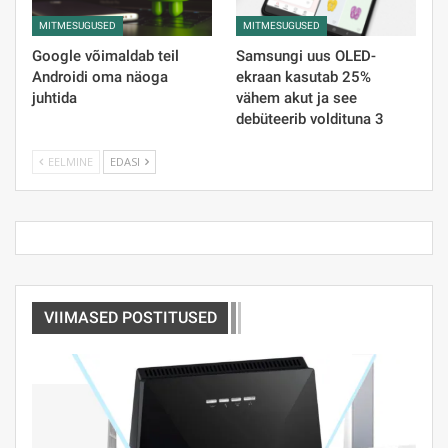
MITMESUGUSED
MITMESUGUSED
Google võimaldab teil
Samsungi uus OLED-
Androidi oma näoga
ekraan kasutab 25%
juhtida
vähem akut ja see
debüteerib voldituna 3
EELMINE
EDASI
VIIMASED POSTITUSED