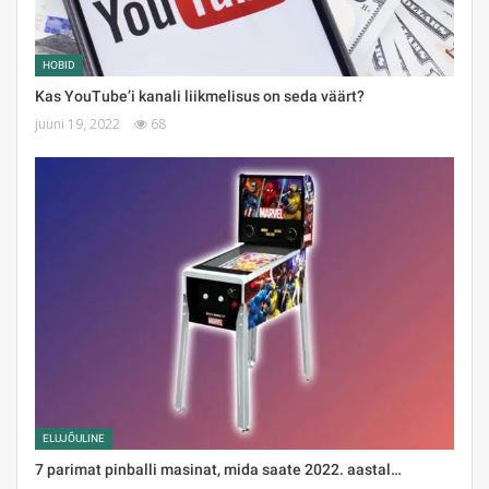
HOBID
Kas YouTube’i kanali liikmelisus on seda väärt?
juuni 19, 2022
68
ELUJÕULINE
7 parimat pinballi masinat, mida saate 2022. aastal…