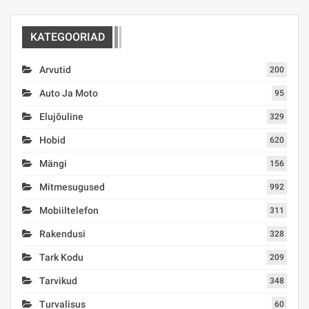
KATEGOORIAD
Arvutid
200
Auto Ja Moto
95
Elujõuline
329
Hobid
620
Mängi
156
Mitmesugused
992
Mobiiltelefon
311
Rakendusi
328
Tark Kodu
209
Tarvikud
348
Turvalisus
60