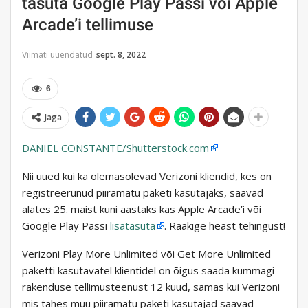
tasuta Google Play Passi või Apple
Arcade’i tellimuse
Viimati uuendatud
sept. 8, 2022
6
Jaga
DANIEL CONSTANTE/Shutterstock.com
Nii uued kui ka olemasolevad Verizoni kliendid, kes on
registreerunud piiramatu paketi kasutajaks, saavad
alates 25. maist kuni aastaks kas Apple Arcade’i või
Google Play Passi
lisatasuta
. Rääkige heast tehingust!
Verizoni Play More Unlimited või Get More Unlimited
paketti kasutavatel klientidel on õigus saada kummagi
rakenduse tellimusteenust 12 kuud, samas kui Verizoni
mis tahes muu piiramatu paketi kasutajad saavad