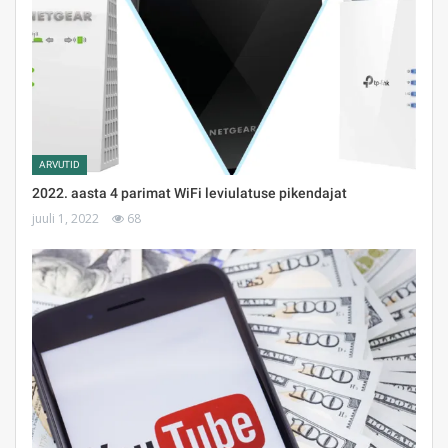
ARVUTID
2022. aasta 4 parimat WiFi leviulatuse pikendajat
juuli 1, 2022
68