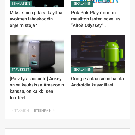
SEKALAINEN
SEKALAINEN
Miksi sinun pitäisi käyttää
Pok Pok Playroom on
avoimen lähdekoodin
maaliton lasten sovellus
ohjelmistoja?
”Alto’s Odyssey”…
TARVIKKEET
SEKALAINEN
[Päivitys: lausunto] Aukey
Google antaa sinun hallita
on vaikeuksissa Amazonin
Androidia kasvoillasi
kanssa, on kaikki sen
tuotteet…
TAKAISIN
ETEENPÄIN