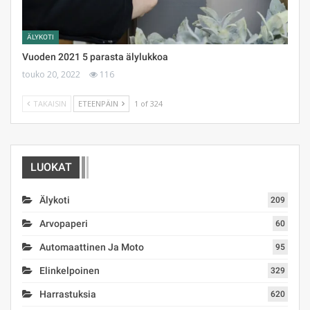
ÄLYKOTI
Vuoden 2021 5 parasta älylukkoa
touko 20, 2022
116
TAKAISIN
ETEENPÄIN
1 of 324
LUOKAT
Älykoti
209
Arvopaperi
60
Automaattinen Ja Moto
95
Elinkelpoinen
329
Harrastuksia
620