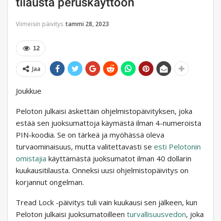
tilausta peruskäyttöön
Viimeisin päivitys
tammi 28, 2023
12
Jaa
Joukkue
Peloton julkaisi äskettäin ohjelmistopäivityksen, joka
estää sen juoksumattoja käymästä ilman 4-numeroista
PIN-koodia. Se on tärkeä ja myöhässä oleva
turvaominaisuus, mutta valitettavasti se
esti Pelotonin
omistajia
käyttämästä juoksumatot ilman 40 dollarin
kuukausitilausta. Onneksi uusi ohjelmistopäivitys on
korjannut ongelman.
Tread Lock -päivitys tuli vain kuukausi sen jälkeen, kun
Peloton julkaisi juoksumatoilleen
turvallisuusvedon
, joka