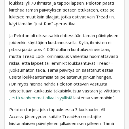
loukkasi yli 70 ihmistä ja tappoi lapsen. Peloton päätti
kiirehtiä tämän päivityksen tietäen etukäteen, että se
lukitsee muut kuin tilaajat, jotka ostivat vain Tread+:n,
käyttämään "Just Run" -perustilaa.
Ja Peloton oli oikeassa kiirehtiessään tämän päivityksen
joidenkin käyttäjien kustannuksella. Kyllä, ihmisten ei
pitäisi jäädä pois 4 000 dollarin kuntoiluvälineistään,
mutta Tread Lock -ominaisuus vähentää huomattavasti
riskiä, ​​että lapset tai lemmikit loukkaantuvat Tread+-
juoksumaton takia. Tämä päivitys on saattanut estää
useita loukkaantumisia tai pelastanut jonkun hengen.
(On myös hienoa nähdä Peloton ottavan vastuuta
taisteltuaan kuukausia takaisinkutsua vastaan ​​ja väittäen
, että vanhemmat olivat syyllisiä
lastensa vammoihin.)
Peloton tarjosi joka tapauksessa 3 kuukauden All-
Access-jäsenyyden kaikille Tread+:n omistajille
kiistanalaisen päivityksen julkaisemisen jälkeen. Tämä