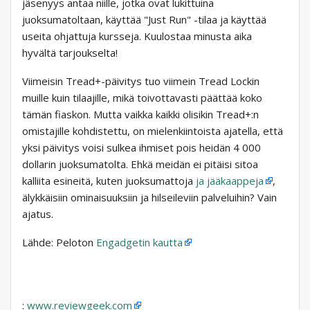
jäsenyys antaa niille, jotka ovat lukittuina
juoksumatoltaan, käyttää "Just Run" -tilaa ja käyttää
useita ohjattuja kursseja. Kuulostaa minusta aika
hyvältä tarjoukselta!
Viimeisin Tread+-päivitys tuo viimein Tread Lockin
muille kuin tilaajille, mikä toivottavasti päättää koko
tämän fiaskon. Mutta vaikka kaikki olisikin Tread+:n
omistajille kohdistettu, on mielenkiintoista ajatella, että
yksi päivitys voisi sulkea ihmiset pois heidän 4 000
dollarin juoksumatolta. Ehkä meidän ei pitäisi sitoa
kalliita esineitä, kuten juoksumattoja
ja jääkaappeja
,
älykkäisiin ominaisuuksiin ja hilseileviin palveluihin? Vain
ajatus.
Lähde: Peloton
Engadgetin kautta
:
www.reviewgeek.com