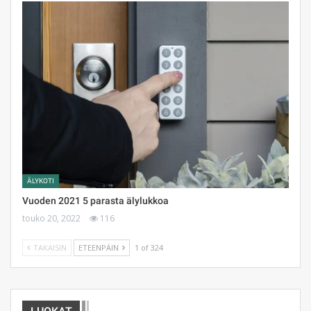
ÄLYKOTI
Vuoden 2021 5 parasta älylukkoa
touko 20, 2022
116
TAKAISIN
ETEENPÄIN
1 of 324