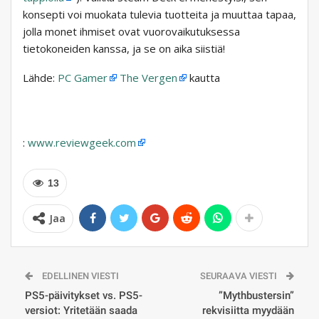
konsepti voi muokata tulevia tuotteita ja muuttaa tapaa,
jolla monet ihmiset ovat vuorovaikutuksessa
tietokoneiden kanssa, ja se on aika siistiä!
Lähde:
PC Gamer
The Vergen
kautta
:
www.reviewgeek.com
13
Jaa
EDELLINEN VIESTI
SEURAAVA VIESTI
PS5-päivitykset vs. PS5-
”Mythbustersin”
versiot: Yritetään saada
rekvisiitta myydään