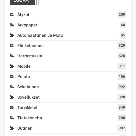
LUOKAT
Älykoti
209
Arvopaperi
60
Automaattinen Ja Moto
95
Elinkelpoinen
329
Harrastuksia
620
Mobile
311
Pelata
156
Sekalainen
992
Sovellukset
328
Tarvikkeet
349
Tietokoneita
200
Uutinen
987