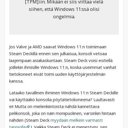
[TPM]:iin. Mikään ei siis viittaa vielä
siihen, että Windows 11:ssä olisi
ongelmia.
Jos Valve ja AMD saavat Windows 11:n toimimaan
Steam Deckillä ennen sen julkaisua, konsoli vetoaa
laajempaan asiakaskuntaan. Steam Deck voisi esitellä
joillekin ihmisille Windows 11:n, koska useimmat vanhat
tietokoneet eivät toimi uuden käyttöjärjestelmän
kanssa.
Lataako tavallinen ihminen Windows 11:n Steam Deckille
vai käyttääkö konsolia pöytätietokoneena? Luultavasti
ei! Mutta on mielenkiintoista nähdä kannettava
pelikonsoli, joka on näin monipuolinen, varsinkin hintaan
nähden (Steam Deck
myydään melkein varmasti
tappiolla
). Vaikka Steam Deck ei menestyisi, sen