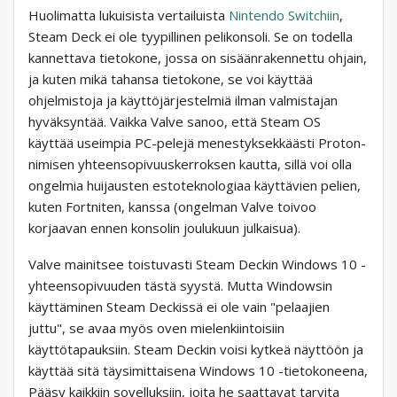
Huolimatta lukuisista vertailuista
Nintendo Switchiin
,
Steam Deck ei ole tyypillinen pelikonsoli. Se on todella
kannettava tietokone, jossa on sisäänrakennettu ohjain,
ja kuten mikä tahansa tietokone, se voi käyttää
ohjelmistoja ja käyttöjärjestelmiä ilman valmistajan
hyväksyntää. Vaikka Valve sanoo, että Steam OS
käyttää useimpia PC-pelejä menestyksekkäästi Proton-
nimisen yhteensopivuuskerroksen kautta, sillä voi olla
ongelmia huijausten estoteknologiaa käyttävien pelien,
kuten Fortniten, kanssa (ongelman Valve toivoo
korjaavan ennen konsolin joulukuun julkaisua).
Valve mainitsee toistuvasti Steam Deckin Windows 10 -
yhteensopivuuden tästä syystä. Mutta Windowsin
käyttäminen Steam Deckissä ei ole vain "pelaajien
juttu", se avaa myös oven mielenkiintoisiin
käyttötapauksiin. Steam Deckin voisi kytkeä näyttöön ja
käyttää sitä täysimittaisena Windows 10 -tietokoneena,
Pääsy kaikkiin sovelluksiin, joita he saattavat tarvita