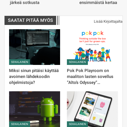
järkeä sotkusta
ensimmäistä kertaa
SAATAT PITÄÄ MYÖS
Lisää Kirjoittajalta
SEKALAINEN
SEKALAINEN
Miksi sinun pitäisi käyttää
Pok Pok Playroom on
avoimen lähdekoodin
maaliton lasten sovellus
ohjelmistoja?
”Alto’s Odyssey”…
SEKALAINEN
SEKALAINEN