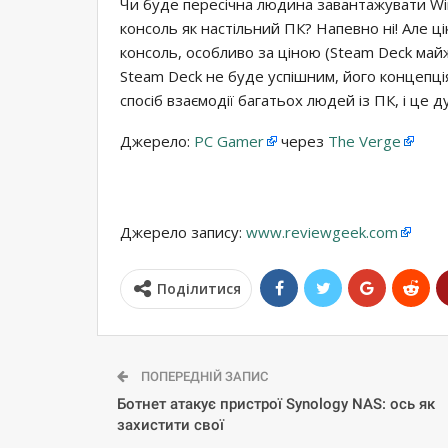
Чи буде пересічна людина завантажувати Wi
консоль як настільний ПК? Напевно ні! Але ц
консоль, особливо за ціною (Steam Deck ма
Steam Deck не буде успішним, його концепці
спосіб взаємодії багатьох людей із ПК, і це д
Джерело:
PC Gamer
через
The Verge
Джерело запису:
www.reviewgeek.com
Поділитися
ПОПЕРЕДНІЙ ЗАПИС
Ботнет атакує пристрої Synology NAS: ось як
захистити свої