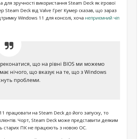
 для зручності використання Steam Deck як ігрової
 Steam Deck від Valve Грег Кумер сказав, що зараз
дтримку Windows 11 для консолі, хоча
неприємний чіп
реконатися, що на рівні BIOS ми можемо
ає нічого, що вказує на те, що з Windows
кнуть проблеми.
1 працювати на Steam Deck до його запуску, то
лієнтів. Чорт, Steam Deck може представити деяким
ь старих ПК не працюють з новою ОС.