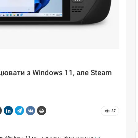
ювати з Windows 11, але Steam
37
ня Windows 11 не дозволять їй працювати
на