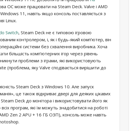
нова ОС може працювати на Steam Deck. Valve і AMD
Windows 11, навіть якщо консоль поставляється з
і Linux.
do Switch
, Steam Deck не є типовою ігровою
ваним контролером, і, як і будь-який комп’ютер, він
пераційні системи без схвалення виробника. Хоча
ати більшість комп’ютерних ігор через рівень
виникнути проблеми з іграми, які використовують
nite (проблема, яку Valve сподівається вирішити до
місність Steam Deck з Windows 10. Але запуск
анія», це також відкриває двері для деяких цікавих
 Steam Deck до монітора і використовувати його як
всіх програм, які їм можуть знадобитися на роботі
 (AMD Zen 2 APU + 16 ГБ ОЗП), консоль може навіть
hotoshop.