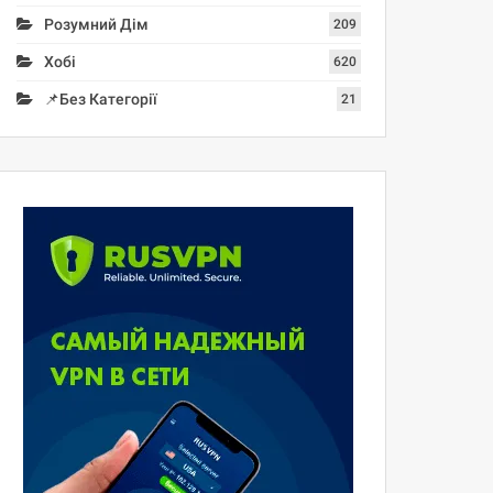
Розумний Дім
209
Хобі
620
📌Без Категорії
21