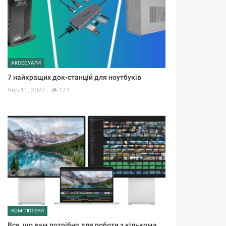
АКСЕСУАРИ
7 найкращих док-станцій для ноутбуків
Чер 11, 2022
124
КОМП'ЮТЕРИ
Все, що вам потрібно для роботи з кількома