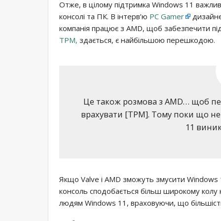
Отже, в цілому підтримка Windows 11 важлива
консолі та ПК. В інтерв’ю
PC Gamer
дизайнер
компанія працює з AMD, щоб забезпечити пі
TPM,
здається, є найбільшою перешкодою.
Це також розмова з AMD… щоб пе
врахувати [TPM]. Тому поки що нем
11 вини
Якщо Valve і AMD зможуть змусити Windows 1
консоль сподобається більш широкому колу к
людям Windows 11, враховуючи, що більшіст