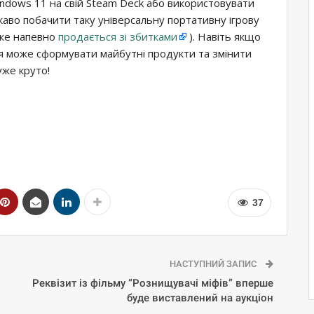
ndows 11 на свій Steam Deck або використовувати
ікаво побачити таку універсальну портативну ігрову
йже напевно
продається зі збитками
). Навіть якщо
я може сформувати майбутні продукти та змінити
уже круто!
37
НАСТУПНИЙ ЗАПИС
Реквізит із фільму “Рознищувачі міфів” вперше
буде виставлений на аукціон