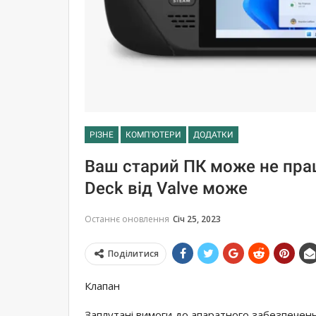
РІЗНЕ
КОМП'ЮТЕРИ
ДОДАТКИ
Ваш старий ПК може не прац
Deck від Valve може
Останнє оновлення
Січ 25, 2023
Поділитися
Клапан
Заплутані вимоги до апаратного забезпечен