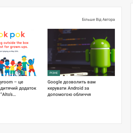
Більше Від Автора
РІЗНЕ
ayroom – це
Google дозволить вам
 дитячий додаток
керувати Android за
“Alto’s…
допомогою обличчя