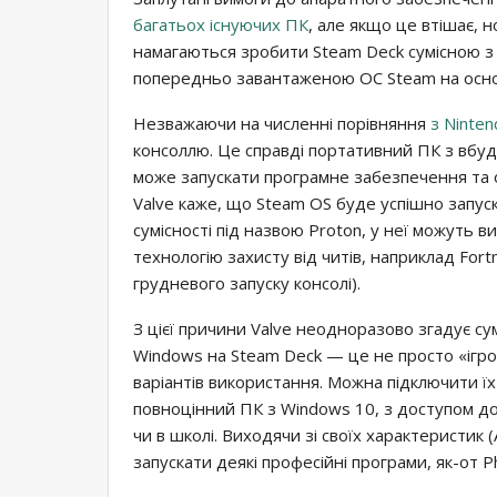
багатьох існуючих ПК
, але якщо це втішає, 
намагаються зробити Steam Deck сумісною з 
попередньо завантаженою ОС Steam на основ
Незважаючи на численні порівняння
з Ninten
консоллю. Це справді портативний ПК з вбудо
може запускати програмне забезпечення та о
Valve каже, що Steam OS буде успішно запуск
сумісності під назвою Proton, у неї можуть 
технологію захисту від читів, наприклад Fort
грудневого запуску консолі).
З цієї причини Valve неодноразово згадує су
Windows на Steam Deck — це не просто «ігром
варіантів використання. Можна підключити їх
повноцінний ПК з Windows 10, з доступом до 
чи в школі. Виходячи зі своїх характеристик
запускати деякі професійні програми, як-от P