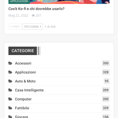
APPLICAZIONI
Cos’è Ko-fi e chi dovrebbe usarlo?
Mag 22, 2022
257
PREV
PROSSIMA
1 di 324
CATEGORIE
Accessori
350
Applicazioni
328
Auto & Moto
95
Casa Intelligente
209
Computer
200
Fattibile
329
Giocare
156