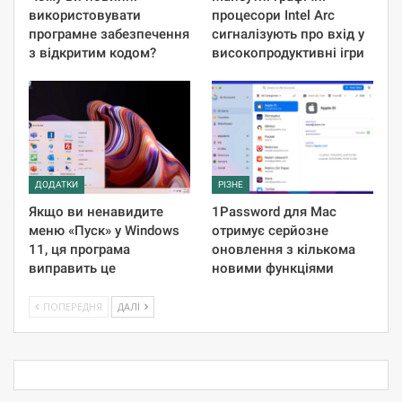
використовувати
процесори Intel Arc
програмне забезпечення
сигналізують про вхід у
з відкритим кодом?
високопродуктивні ігри
ДОДАТКИ
РІЗНЕ
Якщо ви ненавидите
1Password для Mac
меню «Пуск» у Windows
отримує серйозне
11, ця програма
оновлення з кількома
виправить це
новими функціями
ПОПЕРЕДНЯ
ДАЛІ