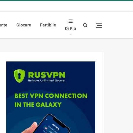
ente
Giocare
Fattibile
Di Più