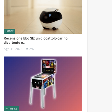
HOBBY
Recensione Ebo SE: un giocattolo carino,
divertente e…
Ago 31, 2022
297
FATTIBILE