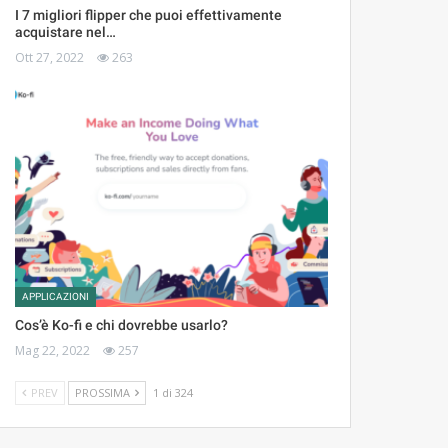
I 7 migliori flipper che puoi effettivamente
acquistare nel…
Ott 27, 2022
263
APPLICAZIONI
Cos’è Ko-fi e chi dovrebbe usarlo?
Mag 22, 2022
257
PREV
PROSSIMA
1 di 324