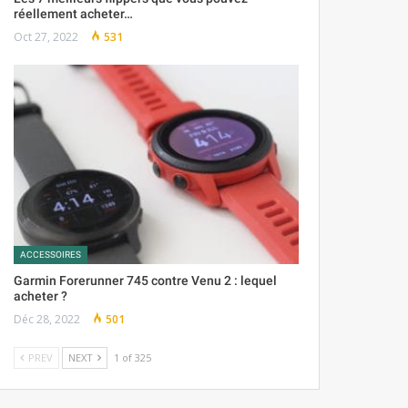
réellement acheter…
Oct 27, 2022
531
ACCESSOIRES
Garmin Forerunner 745 contre Venu 2 : lequel
acheter ?
Déc 28, 2022
501
PREV
NEXT
1 of 325