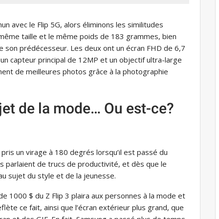
 avec le Flip 5G, alors éliminons les similitudes
a même taille et le même poids de 183 grammes, bien
que son prédécesseur. Les deux ont un écran FHD de 6,7
n capteur principal de 12MP et un objectif ultra-large
ment de meilleures photos grâce à la photographie
?
sujet de la mode… Ou est-ce?
ris un virage à 180 degrés lorsqu’il est passé du
ls parlaient de trucs de productivité, et dès que le
 au sujet du style et de la jeunesse.
e 1000 $ du Z Flip 3 plaira aux personnes à la mode et
lète ce fait, ainsi que l’écran extérieur plus grand, que
ran et des GIF. En fait, Samsung a passé plus de temps