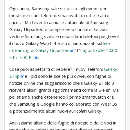
Ogni anno, Samsung sale sul palco agli eventi per
mostrare i suoi telefoni, smartwatch, cuffie e altro
ancora. Ma l’evento annuale autunnale di Samsung
Galaxy Unpacked è sempre emozionante. Se vuoi
vedere Samsung svelare i suoi ultimi telefoni pieghevoli,
il nuovo Galaxy Watch 4 e altro, sintonizzati sul
live
streaming di Galaxy Unpacked
l’11
agosto alle 10:00
ET / 7:00 PT
.
Cosa puoi aspettarti di vedere? I nuovi telefoni
Galaxy
Z Flip
e Fold sono le scelte più ovvie, con fughe di
notizie online che suggeriscono che il Galaxy Z Fold 3
riceverà alcuni grandi aggiornamenti come la S-Pen. Ma
poi stiamo anche ottenendo il primo smartwatch ora
che Samsung e Google hanno collaborato con WearOS
e potenzialmente alcuni nuovi auricolari Galaxy.
Analizziamo alcune delle fughe di notizie e delle voci in
modo che tu abbia una buona idea di cosa aspettarti.