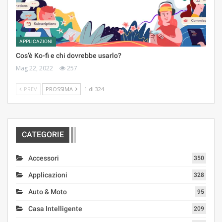
APPLICAZIONI
Cos’è Ko-fi e chi dovrebbe usarlo?
Mag 22, 2022
257
PREV
PROSSIMA
1 di 324
CATEGORIE
Accessori
350
Applicazioni
328
Auto & Moto
95
Casa Intelligente
209