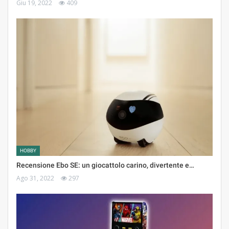
Giu 19, 2022
409
HOBBY
Recensione Ebo SE: un giocattolo carino, divertente e…
Ago 31, 2022
297