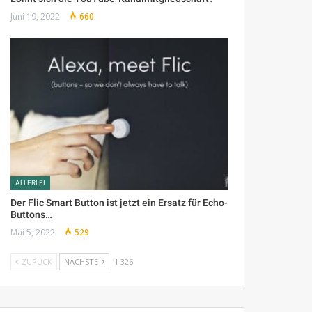
Juni 19, 2022
660
ALLERLEI
Der Flic Smart Button ist jetzt ein Ersatz für Echo-
Buttons…
Mai 5, 2022
529
ZURÜCK
NÄCHSTE
1 326