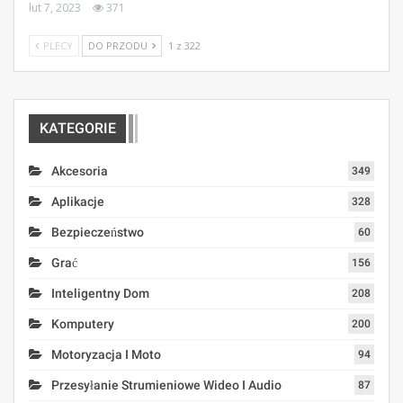
lut 7, 2023
371
PLECY
DO PRZODU
1 z 322
KATEGORIE
Akcesoria
349
Aplikacje
328
Bezpieczeństwo
60
Grać
156
Inteligentny Dom
208
Komputery
200
Motoryzacja I Moto
94
Przesyłanie Strumieniowe Wideo I Audio
87