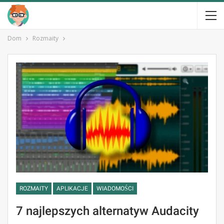
Dom
Rozmaity
ROZMAITY
APLIKACJE
WIADOMOŚCI
7 najlepszych alternatyw Audacity