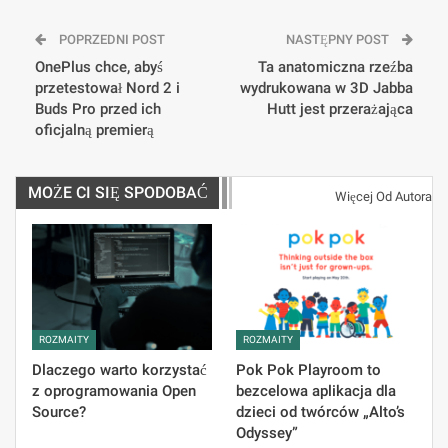
POPRZEDNI POST
NASTĘPNY POST
OnePlus chce, abyś
Ta anatomiczna rzeźba
przetestował Nord 2 i
wydrukowana w 3D Jabba
Buds Pro przed ich
Hutt jest przerażająca
oficjalną premierą
MOŻE CI SIĘ SPODOBAĆ
Więcej Od Autora
ROZMAITY
ROZMAITY
Dlaczego warto korzystać
Pok Pok Playroom to
z oprogramowania Open
bezcelowa aplikacja dla
Source?
dzieci od twórców „Alto’s
Odyssey”