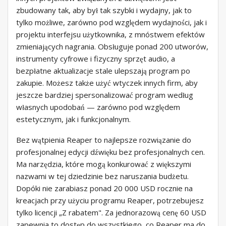
zbudowany tak, aby był tak szybki i wydajny, jak to
tylko możliwe, zarówno pod względem wydajności, jak i
projektu interfejsu użytkownika, z mnóstwem efektów
zmieniających nagrania. Obsługuje ponad 200 utworów,
instrumenty cyfrowe i fizyczny sprzęt audio, a
bezpłatne aktualizacje stale ulepszają program po
zakupie. Możesz także użyć wtyczek innych firm, aby
jeszcze bardziej spersonalizować program według
własnych upodobań — zarówno pod względem
estetycznym, jak i funkcjonalnym.
Bez wątpienia Reaper to najlepsze rozwiązanie do
profesjonalnej edycji dźwięku bez profesjonalnych cen.
Ma narzędzia, które mogą konkurować z większymi
nazwami w tej dziedzinie bez naruszania budżetu.
Dopóki nie zarabiasz ponad 20 000 USD rocznie na
kreacjach przy użyciu programu Reaper, potrzebujesz
tylko licencji „Z rabatem". Za jednorazową cenę 60 USD
zapewnia to dostęp do wszystkiego, co Reaper ma do