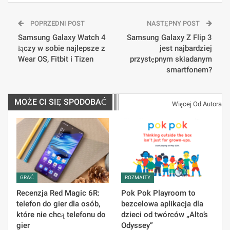
POPRZEDNI POST
NASTĘPNY POST
Samsung Galaxy Watch 4
Samsung Galaxy Z Flip 3
łączy w sobie najlepsze z
jest najbardziej
Wear OS, Fitbit i Tizen
przystępnym składanym
smartfonem?
MOŻE CI SIĘ SPODOBAĆ
Więcej Od Autora
GRAĆ
ROZMAITY
Recenzja Red Magic 6R:
Pok Pok Playroom to
telefon do gier dla osób,
bezcelowa aplikacja dla
które nie chcą telefonu do
dzieci od twórców „Alto’s
gier
Odyssey”