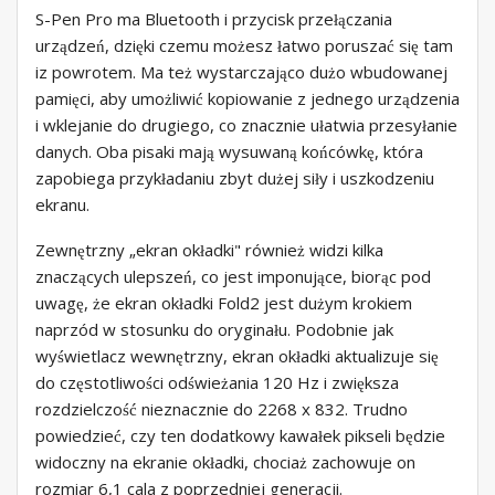
S-Pen Pro ma Bluetooth i przycisk przełączania
urządzeń, dzięki czemu możesz łatwo poruszać się tam
iz powrotem. Ma też wystarczająco dużo wbudowanej
pamięci, aby umożliwić kopiowanie z jednego urządzenia
i wklejanie do drugiego, co znacznie ułatwia przesyłanie
danych. Oba pisaki mają wysuwaną końcówkę, która
zapobiega przykładaniu zbyt dużej siły i uszkodzeniu
ekranu.
Zewnętrzny „ekran okładki" również widzi kilka
znaczących ulepszeń, co jest imponujące, biorąc pod
uwagę, że ekran okładki Fold2 jest dużym krokiem
naprzód w stosunku do oryginału. Podobnie jak
wyświetlacz wewnętrzny, ekran okładki aktualizuje się
do częstotliwości odświeżania 120 Hz i zwiększa
rozdzielczość nieznacznie do 2268 x 832. Trudno
powiedzieć, czy ten dodatkowy kawałek pikseli będzie
widoczny na ekranie okładki, chociaż zachowuje on
rozmiar 6,1 cala z poprzedniej generacji.