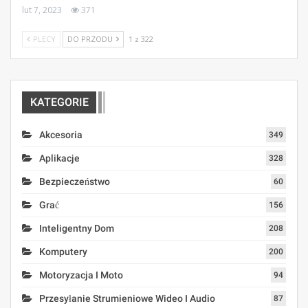
lut 7, 2023
371
PLECY
DO PRZODU
1 z 322
KATEGORIE
Akcesoria
349
Aplikacje
328
Bezpieczeństwo
60
Grać
156
Inteligentny Dom
208
Komputery
200
Motoryzacja I Moto
94
Przesyłanie Strumieniowe Wideo I Audio
87