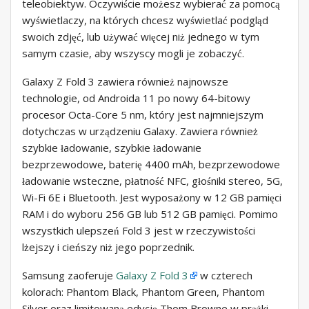
teleobiektyw. Oczywiście możesz wybierać za pomocą
wyświetlaczy, na których chcesz wyświetlać podgląd
swoich zdjęć, lub używać więcej niż jednego w tym
samym czasie, aby wszyscy mogli je zobaczyć.
Galaxy Z Fold 3 zawiera również najnowsze
technologie, od Androida 11 po nowy 64-bitowy
procesor Octa-Core 5 nm, który jest najmniejszym
dotychczas w urządzeniu Galaxy. Zawiera również
szybkie ładowanie, szybkie ładowanie
bezprzewodowe, baterię 4400 mAh, bezprzewodowe
ładowanie wsteczne, płatność NFC, głośniki stereo, 5G,
Wi-Fi 6E i Bluetooth. Jest wyposażony w 12 GB pamięci
RAM i do wyboru 256 GB lub 512 GB pamięci. Pomimo
wszystkich ulepszeń Fold 3 jest w rzeczywistości
lżejszy i cieńszy niż jego poprzednik.
Samsung zaoferuje
Galaxy Z Fold 3
w czterech
kolorach: Phantom Black, Phantom Green, Phantom
Silver oraz limitowaną edycję Thom Browne w prążki.