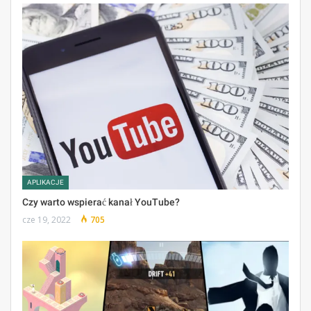
APLIKACJE
Czy warto wspierać kanał YouTube?
cze 19, 2022
705