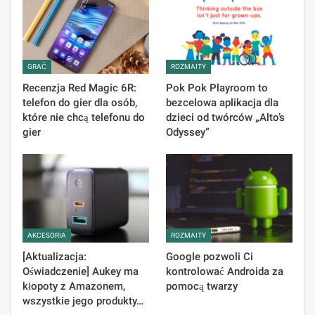
GRAĆ
ROZMAITY
Recenzja Red Magic 6R:
Pok Pok Playroom to
telefon do gier dla osób,
bezcelowa aplikacja dla
które nie chcą telefonu do
dzieci od twórców „Alto’s
gier
Odyssey”
AKCESORIA
ROZMAITY
[Aktualizacja:
Google pozwoli Ci
Oświadczenie] Aukey ma
kontrolować Androida za
kłopoty z Amazonem,
pomocą twarzy
wszystkie jego produkty…