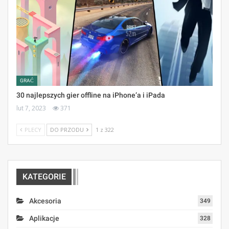
GRAĆ
30 najlepszych gier offline na iPhone’a i iPada
lut 7, 2023
371
PLECY
DO PRZODU
1 z 322
KATEGORIE
Akcesoria
349
Aplikacje
328