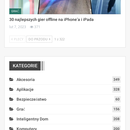
GRAĆ
30 najlepszych gier offline na iPhone’a i iPada
lut 7, 2023
371
PLECY
DO PRZODU
1 z 322
KATEGORIE
Akcesoria
349
Aplikacje
328
Bezpieczeństwo
60
Grać
156
Inteligentny Dom
208
Komputery
200