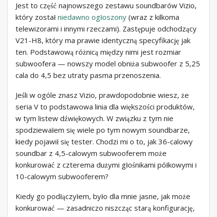
Jest to część najnowszego zestawu soundbarów Vizio,
który został
niedawno ogłoszony
(wraz z kilkoma
telewizorami i innymi rzeczami). Zastępuje odchodzący
V21-H8, który ma prawie identyczną specyfikację jak
ten. Podstawową różnicą między nimi jest rozmiar
subwoofera — nowszy model obniża subwoofer z 5,25
cala do 4,5 bez utraty pasma przenoszenia.
Jeśli w ogóle znasz Vizio, prawdopodobnie wiesz, że
seria V to podstawowa linia dla większości produktów,
w tym listew dźwiękowych. W związku z tym nie
spodziewałem się wiele po tym nowym soundbarze,
kiedy pojawił się tester. Chodzi mi o to, jak 36-calowy
soundbar z 4,5-calowym subwooferem może
konkurować z czterema dużymi głośnikami półkowymi i
10-calowym subwooferem?
Kiedy go podłączyłem, było dla mnie jasne, jak może
konkurować — zasadniczo niszcząc starą konfigurację,