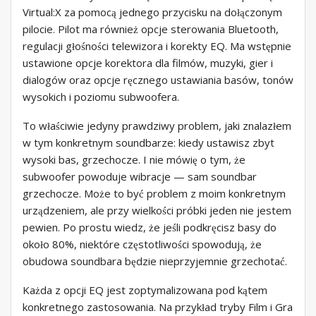
Virtual:X za pomocą jednego przycisku na dołączonym
pilocie. Pilot ma również opcje sterowania Bluetooth,
regulacji głośności telewizora i korekty EQ. Ma wstępnie
ustawione opcje korektora dla filmów, muzyki, gier i
dialogów oraz opcje ręcznego ustawiania basów, tonów
wysokich i poziomu subwoofera.
To właściwie jedyny prawdziwy problem, jaki znalazłem
w tym konkretnym soundbarze: kiedy ustawisz zbyt
wysoki bas, grzechocze. I nie mówię o tym, że
subwoofer powoduje wibracje — sam soundbar
grzechocze. Może to być problem z moim konkretnym
urządzeniem, ale przy wielkości próbki jeden nie jestem
pewien. Po prostu wiedz, że jeśli podkręcisz basy do
około 80%, niektóre częstotliwości spowodują, że
obudowa soundbara będzie nieprzyjemnie grzechotać.
Każda z opcji EQ jest zoptymalizowana pod kątem
konkretnego zastosowania. Na przykład tryby Film i Gra