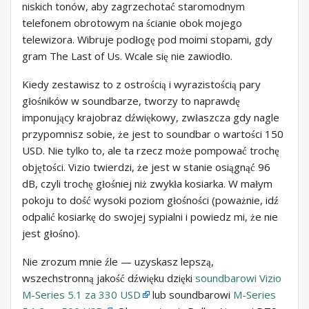
niskich tonów, aby zagrzechotać staromodnym
telefonem obrotowym na ścianie obok mojego
telewizora. Wibruje podłogę pod moimi stopami, gdy
gram The Last of Us. Wcale się nie zawiodło.
Kiedy zestawisz to z ostrością i wyrazistością pary
głośników w soundbarze, tworzy to naprawdę
imponujący krajobraz dźwiękowy, zwłaszcza gdy nagle
przypomnisz sobie, że jest to soundbar o wartości 150
USD. Nie tylko to, ale ta rzecz może pompować trochę
objętości. Vizio twierdzi, że jest w stanie osiągnąć 96
dB, czyli trochę głośniej niż zwykła kosiarka. W małym
pokoju to dość wysoki poziom głośności (poważnie, idź
odpalić kosiarkę do swojej sypialni i powiedz mi, że nie
jest głośno).
Nie zrozum mnie źle — uzyskasz lepszą,
wszechstronną jakość dźwięku dzięki
soundbarowi Vizio
M-Series 5.1 za 330 USD
lub soundbarowi
M-Series