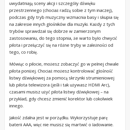
uwydatniają sceny akcji i szczegóły dźwięku
przestrzennego (chociaż radzą sobie z tym inaczej),
podczas gdy tryb muzyczny wzmacnia basy i skupia się
na zakresie innych głośników dla muzyki. Każdy z tych
trybów sprawdzał się dobrze w zamierzonym
zastosowaniu, do tego stopnia, że ​​warto było chwycić
pilota i przełączyć się na różne tryby w zależności od
tego, co robię.
Mówiąc o pilocie, możesz zobaczyć go w pełnej chwale
pilota poniżej. Chociaż możesz kontrolować głośność
listwy dźwiękowej za pomocą skrzynki strumieniowej
lub pilota telewizora (jeśli i tak używasz HDMI Arc),
czasami musisz użyć pilota listwy dźwiękowej – na
przykład, gdy chcesz zmienić korektor lub cokolwiek
innego.
Jakość zdalna jest w porządku. Wykorzystuje parę
baterii AAA, więc nie musisz się martwić o ładowanie.