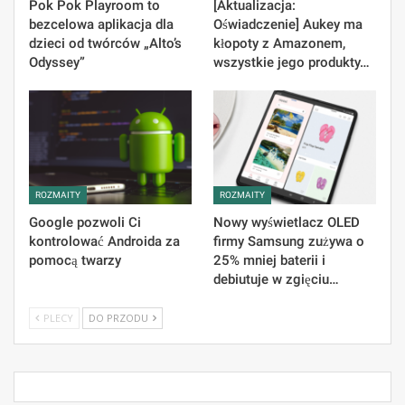
Pok Pok Playroom to
[Aktualizacja:
bezcelowa aplikacja dla
Oświadczenie] Aukey ma
dzieci od twórców „Alto’s
kłopoty z Amazonem,
Odyssey”
wszystkie jego produkty…
ROZMAITY
ROZMAITY
Google pozwoli Ci
Nowy wyświetlacz OLED
kontrolować Androida za
firmy Samsung zużywa o
pomocą twarzy
25% mniej baterii i
debiutuje w zgięciu…
PLECY
DO PRZODU