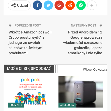
Udział
POPRZEDNI POST
NASTĘPNY POST
Wkrótce Amazon pozwoli
Przed Androidem 12
Ci „po prostu wyjść” z
Google wprowadza
jednego ze swoich
wiadomości oznaczone
sklepów ze świeżymi
gwiazdką, lepsze
produktami
emotikony i nie tylko
MOŻE CI SIĘ SPODOBAĆ
Więcej Od Autora
ROZMAITY
AKCESORIA