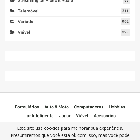
Streaming De Vídeo E Áudio
88
Telemóvel
311
Variado
992
Viável
329
Formulários
Auto & Moto
Computadores
Hobbies
Lar Inteligente
Jogar
Viável
Acessórios
📌Sem Categoria
Este site usa cookies para melhorar sua experiência.
Presumiremos que você está ok com isso, mas você pode