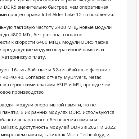
и DDR5 значительно быстрее, чем оперативная
и процессорами Intel Alder Lake 12-го поколения.
льную тактовую частоту 2400 МГц, новые модули
 до 4800 МГц без разгона, согласно
ести к скорости 6400 МГц). Модули DDR5 также
м предыдущие модули оперативной памяти, и
 материнскую плату.
тируют 16-гигабайтные и 32-гигабайтные флешки с
40-40-40. Согласно отчету MyDrivers, Netac
с материнскими платами ASUS и MSI, прежде чем
овое производство.
роизводят модули оперативной памяти, но не
 памяти. В их ранних модулях DDR5 используются
 области аппаратного обеспечения памяти и
Ballistix. Доступность модулей DDR5 в 2021 и 2022
икросхем памяти, таких как Micro Technology, и,