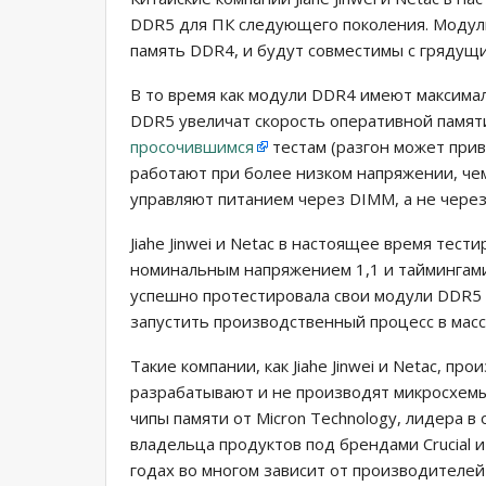
DDR5 для ПК следующего поколения. Модул
память DDR4, и будут совместимы с грядущим
В то время как модули DDR4 имеют максима
DDR5 увеличат скорость оперативной памяти
просочившимся
тестам (разгон может прив
работают при более низком напряжении, че
управляют питанием через DIMM, а не через
Jiahe Jinwei и Netac в настоящее время тес
номинальным напряжением 1,1 и таймингами 
успешно протестировала свои модули DDR5 
запустить производственный процесс в масс
Такие компании, как Jiahe Jinwei и Netac, п
разрабатывают и не производят микросхемы
чипы памяти от Micron Technology, лидера в
владельца продуктов под брендами Crucial и 
годах во многом зависит от производителей м