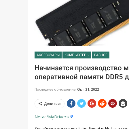
АКСЕССУАРЫ
КОМПЬЮТЕРЫ
РАЗНОЕ
Начинается производство 
оперативной памяти DDR5 
Последнее обновление
Окт 21, 2022
Делиться
Netac/MyDrivers
Китайские компании Jiahe Jinwei и Netac в 