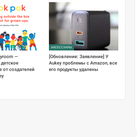
АКСЕССУАРЫ
ayroom —
[Обновление: Заявление] У
 детское
Aukey проблемы с Amazon, все
 от создателей
его продукты удалены
ey