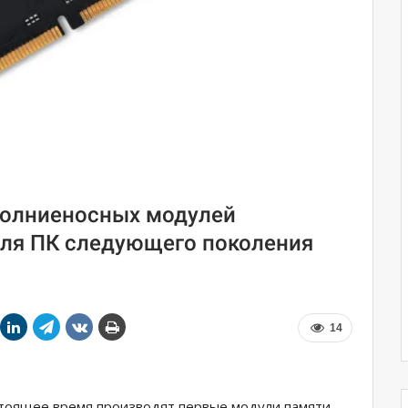
молниеносных модулей
для ПК следующего поколения
14
настоящее время производят первые модули памяти