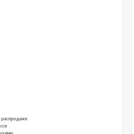
а распродаже
ассе
осками