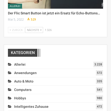
ALLERLEI
Der Flic Smart Button ist jetzt ein Ersatz für Echo-Buttons…
Mai 5, 2022
529
ZURÜCK
NÄCHSTE
1 326
KATEGORIEN
Allerlei
3.228
Anwendungen
572
Auto & Moto
335
Computers
541
Hobbys
980
Intelligentes Zuhause
472