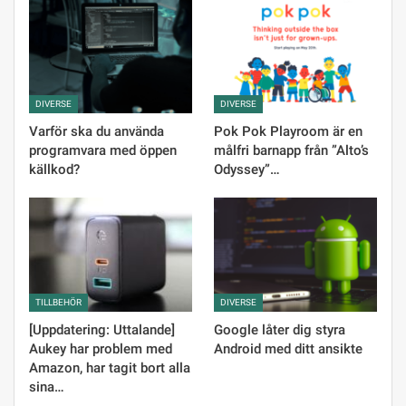
DIVERSE
DIVERSE
Varför ska du använda
Pok Pok Playroom är en
programvara med öppen
målfri barnapp från ”Alto’s
källkod?
Odyssey”…
TILLBEHÖR
DIVERSE
[Uppdatering: Uttalande]
Google låter dig styra
Aukey har problem med
Android med ditt ansikte
Amazon, har tagit bort alla
sina…