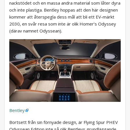
nackstödet och en massa andra material som låter dyra
och inte plastiga. Bentley hoppas att den här designen
kommer att återspegla dess mål att bli ett EV-märkt
2030, en svår resa som inte är olik Homer’s Odyssey
(därav namnet Odyssean).
Bentley
Bortsett från sin förnyade design, är Flying Spur PHEV
Odyssean Edition inte så olik Bentleys grundläggande