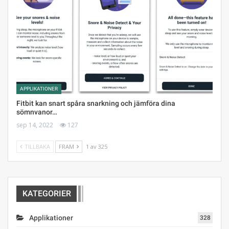
APPLIKATIONER
Fitbit kan snart spåra snarkning och jämföra dina
sömnvanor…
sep 14, 2022
127
TILLBAKA
FRAM
1 av 325
KATEGORIER
Applikationer
328