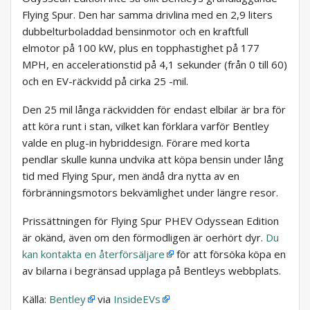
Flying Spur. Den har samma drivlina med en 2,9 liters
dubbelturboladdad bensinmotor och en kraftfull
elmotor på 100 kW, plus en topphastighet på 177
MPH, en accelerationstid på 4,1 sekunder (från 0 till 60)
och en EV-räckvidd på cirka 25 -mil.
Den 25 mil långa räckvidden för endast elbilar är bra för
att köra runt i stan, vilket kan förklara varför Bentley
valde en plug-in hybriddesign. Förare med korta
pendlar skulle kunna undvika att köpa bensin under lång
tid med Flying Spur, men ändå dra nytta av en
förbränningsmotors bekvämlighet under längre resor.
Prissättningen för Flying Spur PHEV Odyssean Edition
är okänd, även om den förmodligen är oerhört dyr.
Du
kan kontakta en återförsäljare
för att försöka köpa en
av bilarna i begränsad upplaga på Bentleys webbplats.
Källa:
Bentley
via
InsideEVs