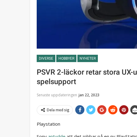
DIVERSE
HOBBYER
NYHETER
PSVR 2-läckor retar stora UX-
spelsupport
Senaste uppdateringen
jan 22, 2023
Dela med sig
Playstation
Sony
antydde
att det jobbar på en ny PlayStat