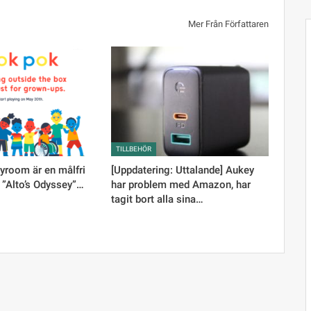
Mer Från Författaren
TILLBEHÖR
yroom är en målfri
[Uppdatering: Uttalande] Aukey
 ”Alto’s Odyssey”…
har problem med Amazon, har
tagit bort alla sina…