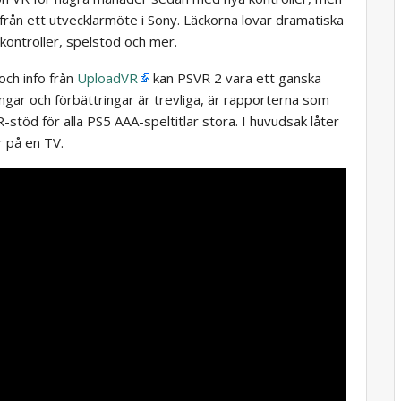
från ett utvecklarmöte i Sony. Läckorna lovar dramatiska
kontroller, spelstöd och mer.
och info från
UploadVR
kan PSVR 2 vara ett ganska
gar och förbättringar är trevliga, är rapporterna som
VR-stöd för alla PS5 AAA-speltitlar stora. I huvudsak låter
r på en TV.