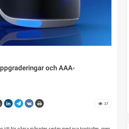
uppgraderingar och AAA-
17
ion VR för några månader sedan med nya kontroller, men