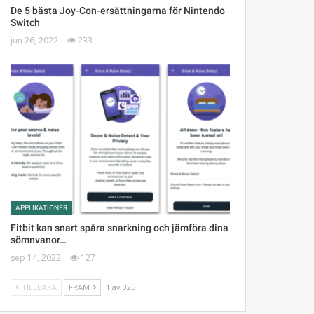
De 5 bästa Joy-Con-ersättningarna för Nintendo
Switch
jun 26, 2022
233
APPLIKATIONER
Fitbit kan snart spåra snarkning och jämföra dina
sömnvanor…
sep 14, 2022
127
TILLBAKA
FRAM
1 av 325