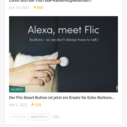
Lohnt sich die YouTube-Kanalmitgliedschaft?
Juni 19, 2022
660
ALLERLEI
Der Flic Smart Button ist jetzt ein Ersatz für Echo-Buttons…
Mai 5, 2022
529
ZURÜCK
NÄCHSTE
1 326