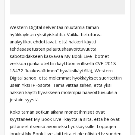
Western Digital selventää muutamia tämän
hyökkäyksen yksityiskohtia. Vaikka tietoturva-
analyytikot ehdottavat, että hakkeri käytti
tehdasasetusten palautushaavoittuvuutta
sabotoidakseen kasvavaa My Book Live -botnet-
verkkoa (jonka otettiin käyttöön erillisellä CVE-2018-
18472 "kaukosäätimen" hyväksikäytöllä), Western
Digital sanoo, että molemmat hyökkäykset suoritettiin
usein Yksi IP-osoite. Tämä viittaa siihen, että yksi
hakkeri käytti hyväkseen molempia haavoittuvuuksia
jostain syystä.
Koko tämän sotkun aikana monet ihmiset ovat
syyttäneet My Book Live -käyttäjiä siitä, että he ovat
jättäneet itsensä avoimeksi hyökkäyksille. Loppujen
lopuksi My Book Live -laitteita ei ole päivitetty vuoden