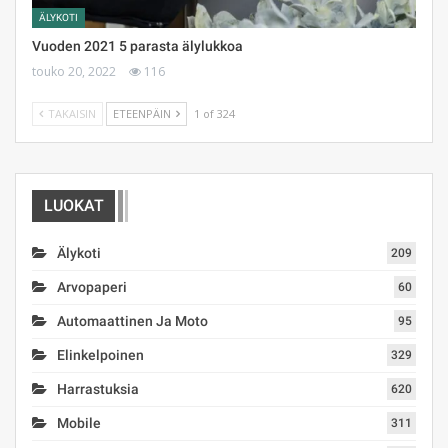
ÄLYKOTI
Vuoden 2021 5 parasta älylukkoa
touko 20, 2022
116
TAKAISIN
ETEENPÄIN
1 of 324
LUOKAT
Älykoti
209
Arvopaperi
60
Automaattinen Ja Moto
95
Elinkelpoinen
329
Harrastuksia
620
Mobile
311