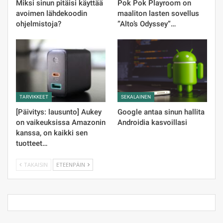
Miksi sinun pitäisi käyttää
Pok Pok Playroom on
avoimen lähdekoodin
maaliton lasten sovellus
ohjelmistoja?
”Alto’s Odyssey”…
TARVIKKEET
SEKALAINEN
[Päivitys: lausunto] Aukey
Google antaa sinun hallita
on vaikeuksissa Amazonin
Androidia kasvoillasi
kanssa, on kaikki sen
tuotteet…
TAKAISIN
ETEENPÄIN