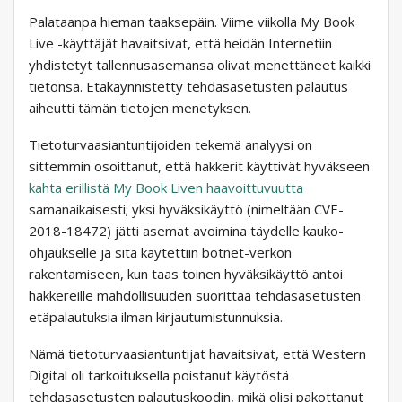
Palataanpa hieman taaksepäin. Viime viikolla My Book
Live -käyttäjät havaitsivat, että heidän Internetiin
yhdistetyt tallennusasemansa olivat menettäneet kaikki
tietonsa. Etäkäynnistetty tehdasasetusten palautus
aiheutti tämän tietojen menetyksen.
Tietoturvaasiantuntijoiden tekemä analyysi on
sittemmin osoittanut, että hakkerit käyttivät hyväkseen
kahta erillistä My Book Liven haavoittuvuutta
samanaikaisesti; yksi hyväksikäyttö (nimeltään CVE-
2018-18472) jätti asemat avoimina täydelle kauko-
ohjaukselle ja sitä käytettiin botnet-verkon
rakentamiseen, kun taas toinen hyväksikäyttö antoi
hakkereille mahdollisuuden suorittaa tehdasasetusten
etäpalautuksia ilman kirjautumistunnuksia.
Nämä tietoturvaasiantuntijat havaitsivat, että Western
Digital oli tarkoituksella poistanut käytöstä
tehdasasetusten palautuskoodin, mikä olisi pakottanut