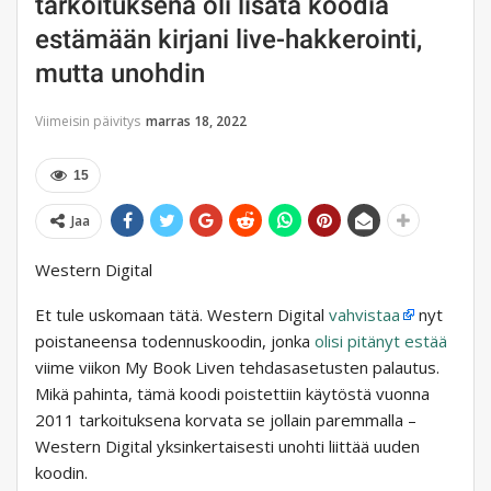
tarkoituksena oli lisätä koodia
estämään kirjani live-hakkerointi,
mutta unohdin
Viimeisin päivitys
marras 18, 2022
15
Jaa
Western Digital
Et tule uskomaan tätä. Western Digital
vahvistaa
nyt
poistaneensa todennuskoodin, jonka
olisi pitänyt estää
viime viikon My Book Liven tehdasasetusten palautus.
Mikä pahinta, tämä koodi poistettiin käytöstä vuonna
2011 tarkoituksena korvata se jollain paremmalla –
Western Digital yksinkertaisesti unohti liittää uuden
koodin.