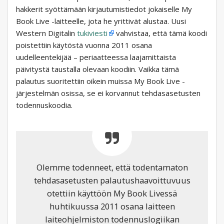
hakkerit syöttämään kirjautumistiedot jokaiselle My
Book Live -laitteelle, jota he yrittivät alustaa. Uusi
Western Digitalin
tukiviesti
vahvistaa, että tämä koodi
poistettiin käytöstä vuonna 2011 osana
uudelleentekijää – periaatteessa laajamittaista
päivitystä taustalla olevaan koodiin. Vaikka tämä
palautus suoritettiin oikein muissa My Book Live -
järjestelmän osissa, se ei korvannut tehdasasetusten
todennuskoodia.
Olemme todenneet, että todentamaton
tehdasasetusten palautushaavoittuvuus
otettiin käyttöön My Book Livessä
huhtikuussa 2011 osana laitteen
laiteohjelmiston todennuslogiikan