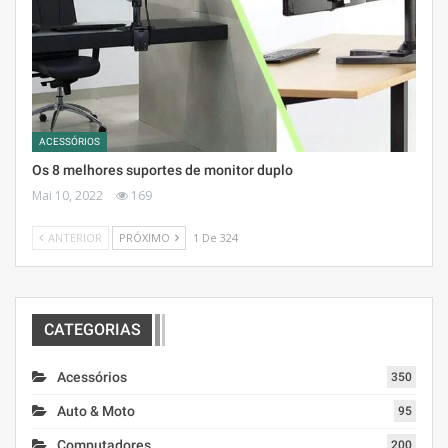
ACESSÓRIOS
Os 8 melhores suportes de monitor duplo
Mai 10, 2022
169
ANTERIOR
PRÓXIMO
1 De 324
CATEGORIAS
Acessórios
350
Auto & Moto
95
Computadores
200