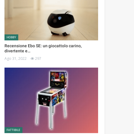
HOBBY
Recensione Ebo SE: un giocattolo carino,
divertente e…
Ago 31, 2022
297
FATTIBILE