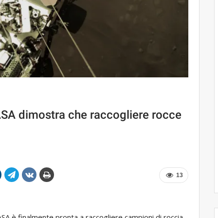
ASA dimostra che raccogliere rocce
13
 NASA è finalmente pronta a raccogliere campioni di roccia