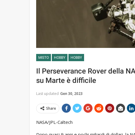
MISTO
HOBBY
HOBBY
Il Perseverance Rover della N
su Marte è difficile
Last updated
Gen 30, 2023
Share
NASA/JPL-Caltech
Dopo quasi 9 anni e pochi miliardi di dollari, la