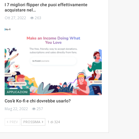
I 7 migliori flipper che puoi effettivamente
acquistare nel…
Ott 27, 2022
263
APPLICAZIONI
Cos’è Ko-fi e chi dovrebbe usarlo?
Mag 22, 2022
257
PREV
PROSSIMA
1 di 324