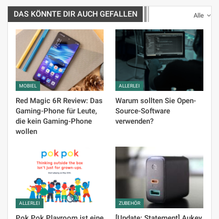
DAS KÖNNTE DIR AUCH GEFALLEN
Alle
MOBIEL
ALLERLEI
Red Magic 6R Review: Das
Warum sollten Sie Open-
Gaming-Phone für Leute,
Source-Software
die kein Gaming-Phone
verwenden?
wollen
ALLERLEI
ZUBEHÖR
Pok Pok Playroom ist eine
[Update: Statement] Aukey