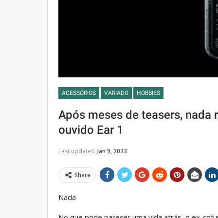
ACESSÓRIOS
VARIADO
HOBBIES
Após meses de teasers, nada r
ouvido Ear 1
Last updated
Jan 9, 2023
Share
Nada
No que pode parecer uma vida atrás, o ex-cofu