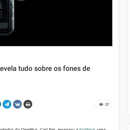
evela tudo sobre os fones de
17
ndador da OnePlus, Carl Pei, anunciou a
Nothing
, uma