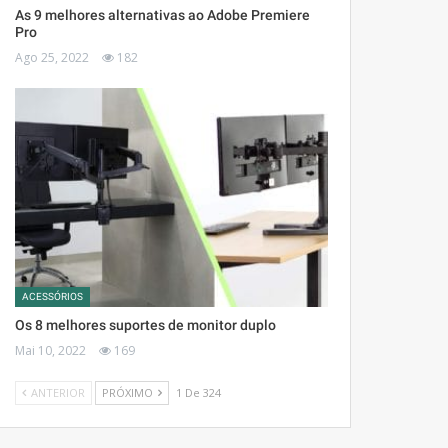
As 9 melhores alternativas ao Adobe Premiere
Pro
Ago 25, 2022
182
ACESSÓRIOS
Os 8 melhores suportes de monitor duplo
Mai 10, 2022
169
ANTERIOR
PRÓXIMO
1 De 324