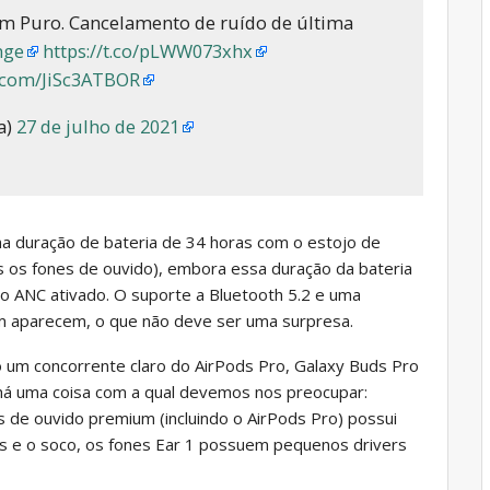
Som Puro. Cancelamento de ruído de última
nge
https://t.co/pLWW073xhx
r.com/JiSc3ATBOR
a)
27 de julho de 2021
 duração de bateria de 34 horas com o estojo de
 os fones de ouvido), embora essa duração da bateria
 o ANC ativado. O suporte a Bluetooth 5.2 e uma
ém aparecem, o que não deve ser uma surpresa.
 um concorrente claro do AirPods Pro, Galaxy Buds Pro
há uma coisa com a qual devemos nos preocupar:
 de ouvido premium (incluindo o AirPods Pro) possui
s e o soco, os fones Ear 1 possuem pequenos drivers