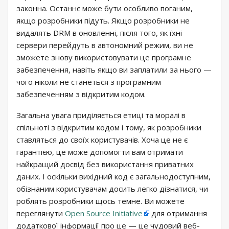
законна. Останнє може бути особливо поганим,
якщо розробники підуть. Якщо розробники не
видалять DRM в оновленні, після того, як їхні
сервери перейдуть в автономний режим, ви не
зможете знову використовувати це програмне
забезпечення, навіть якщо ви заплатили за нього —
чого ніколи не станеться з програмним
забезпеченням з відкритим кодом.
Загальна увага приділяється етиці та моралі в
спільноті з відкритим кодом і тому, як розробники
ставляться до своїх користувачів. Хоча це не є
гарантією, це може допомогти вам отримати
найкращий досвід без використання приватних
даних. І оскільки вихідний код є загальнодоступним,
обізнаним користувачам досить легко дізнатися, чи
роблять розробники щось темне. Ви можете
переглянути
Open Source Initiative
для отримання
додаткової інформації про це — це чудовий веб-