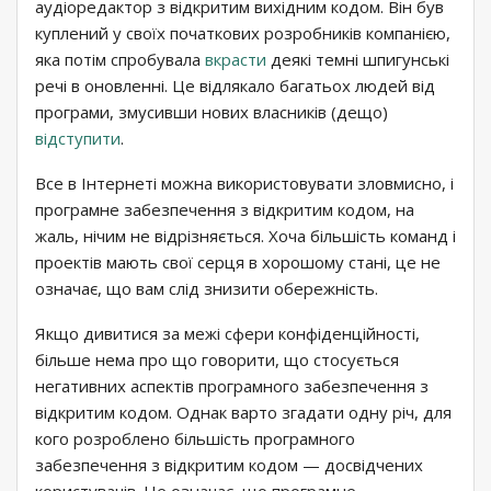
аудіоредактор з відкритим вихідним кодом. Він був
куплений у своїх початкових розробників компанією,
яка потім спробувала
вкрасти
деякі темні шпигунські
речі в оновленні. Це відлякало багатьох людей від
програми, змусивши нових власників (дещо)
відступити
.
Все в Інтернеті можна використовувати зловмисно, і
програмне забезпечення з відкритим кодом, на
жаль, нічим не відрізняється. Хоча більшість команд і
проектів мають свої серця в хорошому стані, це не
означає, що вам слід знизити обережність.
Якщо дивитися за межі сфери конфіденційності,
більше нема про що говорити, що стосується
негативних аспектів програмного забезпечення з
відкритим кодом. Однак варто згадати одну річ, для
кого розроблено більшість програмного
забезпечення з відкритим кодом — досвідчених