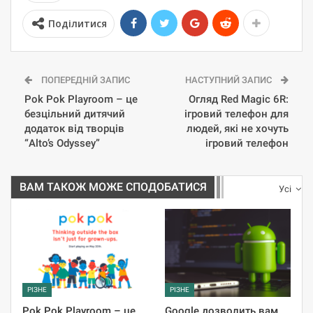
Поділитися
ПОПЕРЕДНІЙ ЗАПИС
НАСТУПНИЙ ЗАПИС
Pok Pok Playroom – це
Огляд Red Magic 6R:
безцільний дитячий
ігровий телефон для
додаток від творців
людей, які не хочуть
“Alto’s Odyssey”
ігровий телефон
ВАМ ТАКОЖ МОЖЕ СПОДОБАТИСЯ
Усі
РІЗНЕ
РІЗНЕ
Pok Pok Playroom – це
Google дозволить вам