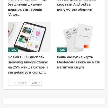
безцільний дитячий
керувати Android за
додаток від творців
допомогою обличчя
“Alto’s…
РІЗНЕ
РІЗНЕ
Новий OLED-дисплей
Ваша наступна карта
Samsung використовує
Mastercard може не мати
на 25% менше батареї, і
магнітної смуги
він дебютує в складі…
ПОПЕРЕДНЯ
ДАЛІ