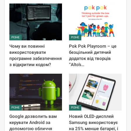
РІЗНЕ
РІЗНЕ
Чому ви повинні
Pok Pok Playroom – це
використовувати
безцільний дитячий
програмне забезпечення
додаток від творців
з відкритим кодом?
“Alto’s…
РІЗНЕ
РІЗНЕ
Google дозволить вам
Новий OLED-дисплей
керувати Android за
Samsung використовує
допомогою обличчя
на 25% менше батареї, і