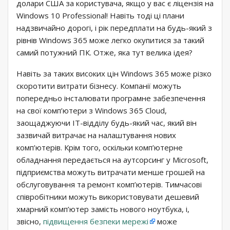
долари США за користувача, якщо у вас є ліцензія на
Windows 10 Professional! Навіть тоді ці плани
надзвичайно дорогі, і рік передплати на будь-який з
рівнів Windows 365 може легко окупитися за такий
самий потужний ПК. Отже, яка тут велика ідея?
Навіть за таких високих цін Windows 365 може різко
скоротити витрати бізнесу. Компанії можуть
попередньо інсталювати програмне забезпечення
на свої комп’ютери з Windows 365 Cloud,
заощаджуючи ІТ-відділу будь-який час, який він
зазвичай витрачає на налаштування нових
комп’ютерів. Крім того, оскільки комп’ютерне
обладнання передається на аутсорсинг у Microsoft,
підприємства можуть витрачати менше грошей на
обслуговування та ремонт комп’ютерів. Тимчасові
співробітники можуть використовувати дешевий
хмарний комп’ютер замість нового ноутбука, і,
звісно,
​​підвищення безпеки мережі
може