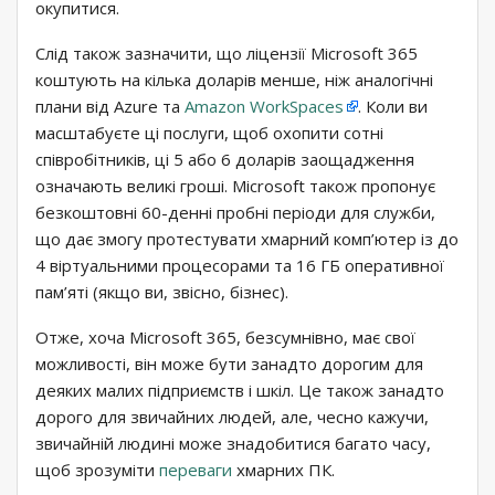
окупитися.
Слід також зазначити, що ліцензії Microsoft 365
коштують на кілька доларів менше, ніж аналогічні
плани від Azure та
Amazon WorkSpaces
. Коли ви
масштабуєте ці послуги, щоб охопити сотні
співробітників, ці 5 або 6 доларів заощадження
означають великі гроші. Microsoft також пропонує
безкоштовні 60-денні пробні періоди для служби,
що дає змогу протестувати хмарний комп’ютер із до
4 віртуальними процесорами та 16 ГБ оперативної
пам’яті (якщо ви, звісно, ​​бізнес).
Отже, хоча Microsoft 365, безсумнівно, має свої
можливості, він може бути занадто дорогим для
деяких малих підприємств і шкіл. Це також занадто
дорого для звичайних людей, але, чесно кажучи,
звичайній людині може знадобитися багато часу,
щоб зрозуміти
переваги
хмарних ПК.