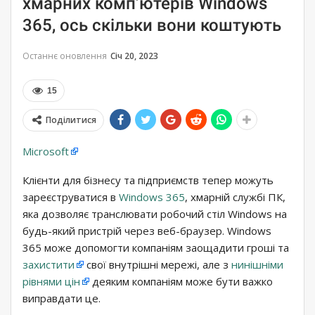
хмарних комп’ютерів Windows
365, ось скільки вони коштують
Останнє оновлення
Січ 20, 2023
15
Поділитися
Microsoft
Клієнти для бізнесу та підприємств тепер можуть
зареєструватися в
Windows 365
, хмарній службі ПК,
яка дозволяє транслювати робочий стіл Windows на
будь-який пристрій через веб-браузер. Windows
365 може допомогти компаніям заощадити гроші та
захистити
свої внутрішні мережі, але з
нинішніми
рівнями цін
деяким компаніям може бути важко
виправдати це.