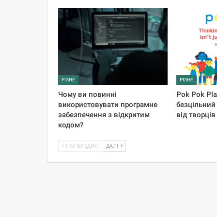
РІЗНЕ
РІЗНЕ
Чому ви повинні
Pok Pok Pl
використовувати програмне
безцільний
забезпечення з відкритим
від творців 
кодом?
ПОПЕРЕДНЯ
ДАЛІ