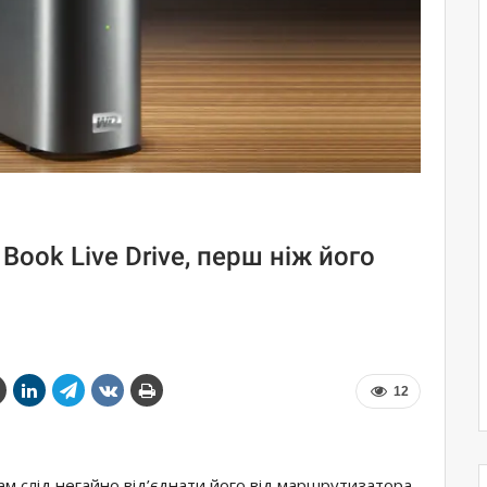
Book Live Drive, перш ніж його
12
ам слід негайно від’єднати його від маршрутизатора.