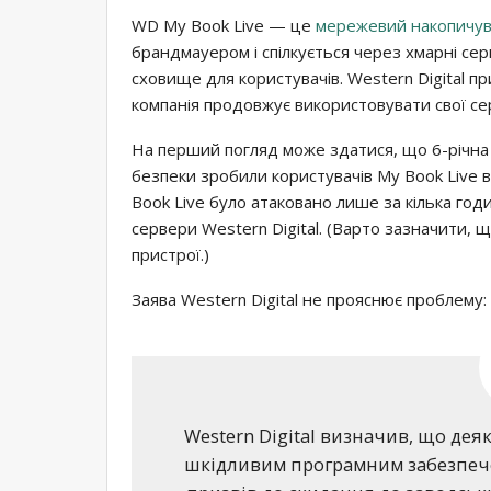
WD My Book Live — це
мережевий накопичу
брандмауером і спілкується через хмарні се
сховище для користувачів. Western Digital п
компанія продовжує використовувати свої сер
На перший погляд може здатися, що 6-річна
безпеки зробили користувачів My Book Live в
Book Live було атаковано лише за кілька го
сервери Western Digital. (Варто зазначити, 
пристрої.)
Заява Western Digital не прояснює проблему:
Western Digital визначив, що дея
шкідливим програмним забезпече