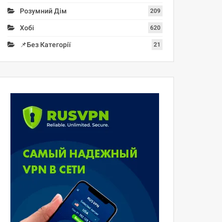
Розумний Дім
209
Хобі
620
📌Без Категорії
21