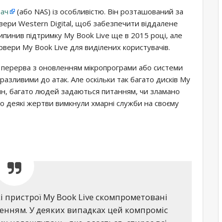
вач
(або NAS) із особливістю. Він розташований за
рвери Western Digital, щоб забезпечити віддалене
рипинив підтримку My Book Live ще в 2015 році, але
вери My Book Live для виділених користувачів.
 перерва з оновленням мікропрограми або системи
разливими до атак. Але оскільки так багато дисків My
дин, багато людей задаються питанням, чи зламано
що деякі жертви вимкнули хмарні служби на своєму
кі пристрої My Book Live скомпрометовані
нням. У деяких випадках цей компроміс