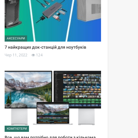
АКСЕСУАРИ
7 найкращих док-станцій для ноутбуків
Чер 11, 2022
124
КОМП'ЮТЕРИ
Все, що вам потрібно для роботи з кількома