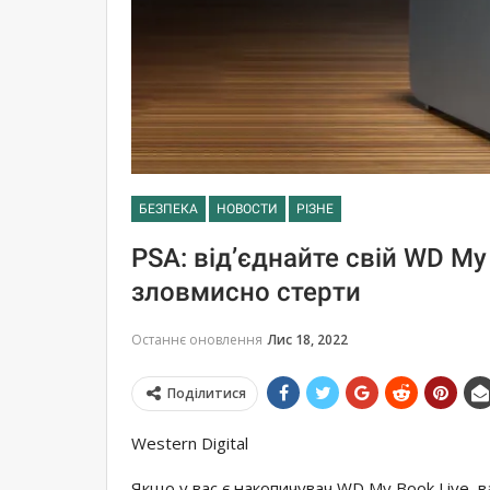
БЕЗПЕКА
НОВОСТИ
РІЗНЕ
PSA: від’єднайте свій WD My 
зловмисно стерти
Останнє оновлення
Лис 18, 2022
Поділитися
Western Digital
Якщо у вас є накопичувач WD My Book Live, в