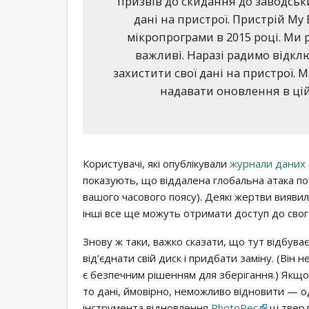
призвів до скидання до заводськи
дані на пристрої. Пристрій My
мікропрограми в 2015 році. Ми 
важливі. Наразі радимо відклю
захистити свої дані на пристрої. 
надавати оновлення в цій 
Користувачі, які опублікували
журнали даних 
показують, що віддалена глобальна атака по
вашого часового поясу). Деякі жертви виявили
інші все ще можуть отримати доступ до свого
Знову ж таки, важко сказати, що тут відбува
від’єднати свій диск і придбати заміну. (Він
є безпечним рішенням для зберігання.) Якщо
то дані, ймовірно, неможливо відновити — о
інструмента відновлення
PhotoRec
ці твер