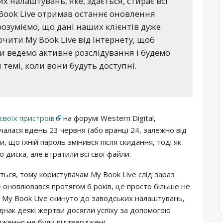
х налаштувань, яке, здається, стирає всі
 Book Live отримав останнє оновлення
розуміємо, що дані наших клієнтів дуже
чити My Book Live від Інтернету, щоб
Ми ведемо активне розслідування і будемо
темі, коли вони будуть доступні.
своїх пристроїв
на форумі Western Digital,
чалася вдень 23 червня (або вранці 24, залежно від
, що їхній пароль змінився після скидання, тоді як
 диска, але втратили всі свої файли.
ється, тому користувачам My Book Live слід зараз
 не оновлювався протягом 6 років, це просто більше не
 My Book Live скинуто до заводських налаштувань,
днак деякі жертви досягли успіху за допомогою
дження не були підтверджені.