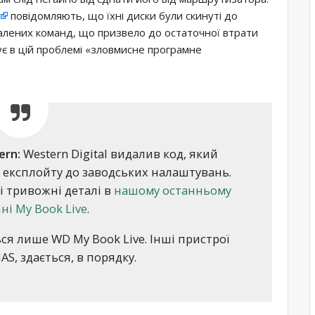
повідомляють, що їхні диски були скинуті до
лених команд, що призвело до остаточної втрати
ує в цій проблемі «зловмисне програмне
ern:
Western Digital видалив код, який
 експлойту до заводських налаштувань.
і тривожні деталі в
нашому останньому
ні My Book Live
.
ся лише WD My Book Live. Інші пристрої
NAS, здається, в порядку.