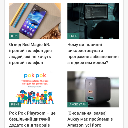
ІГРИ
РІЗНЕ
Огляд Red Magic 6R:
Чому ви повинні
ігровий телефон для
використовувати
людей, які не хочуть
програмне забезпечення
ігровий телефон
з відкритим кодом?
РІЗНЕ
АКСЕСУАРИ
Pok Pok Playroom – це
[Оновлення: заява]
безцільний дитячий
Aukey має проблеми з
додаток від творців
Amazon, усі його