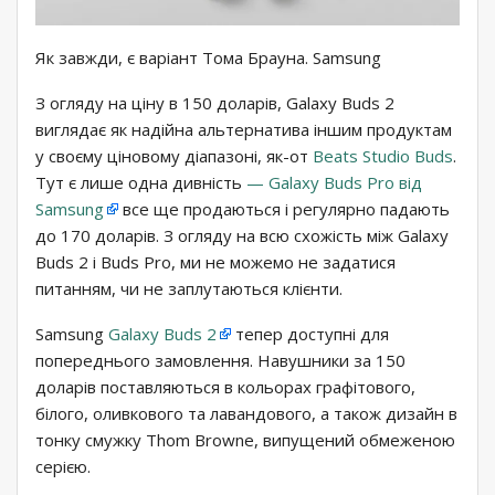
Як завжди, є варіант Тома Брауна. Samsung
З огляду на ціну в 150 доларів, Galaxy Buds 2
виглядає як надійна альтернатива іншим продуктам
у своєму ціновому діапазоні, як-от
Beats Studio Buds
.
Тут є лише одна дивність
— Galaxy Buds Pro від
Samsung
все ще продаються і регулярно падають
до 170 доларів. З огляду на всю схожість між Galaxy
Buds 2 і Buds Pro, ми не можемо не задатися
питанням, чи не заплутаються клієнти.
Samsung
Galaxy Buds 2
тепер доступні для
попереднього замовлення. Навушники за 150
доларів поставляються в кольорах графітового,
білого, оливкового та лавандового, а також дизайн в
тонку смужку Thom Browne, випущений обмеженою
серією.