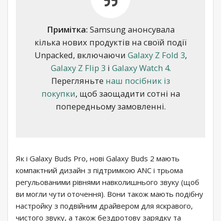
Примітка:
Samsung анонсувала
кілька нових продуктів на своїй події
Unpacked, включаючи
Galaxy Z Fold 3
,
Galaxy Z Flip 3
і
Galaxy Watch 4
.
Перегляньте
наш посібник із
покупки
, щоб заощадити сотні на
попередньому замовленні.
Як і Galaxy Buds Pro, нові Galaxy Buds 2 мають
компактний дизайн з підтримкою ANC і трьома
регульованими рівнями навколишнього звуку (щоб
ви могли чути оточення). Вони також мають подібну
настройку з подвійним драйвером для яскравого,
чистого звуку, а також бездротову зарядку та