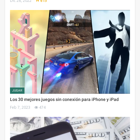
Dic 28, 2022
615
JUGAR
Los 30 mejores juegos sin conexión para iPhone y iPad
Feb 7, 2023
474