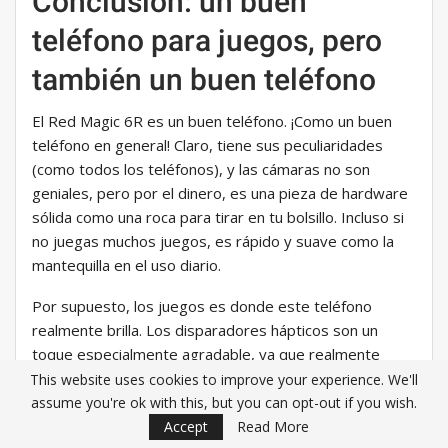
Conclusión: un buen
teléfono para juegos, pero
también un buen teléfono
El Red Magic 6R es un buen teléfono. ¡Como un buen
teléfono en general! Claro, tiene sus peculiaridades
(como todos los teléfonos), y las cámaras no son
geniales, pero por el dinero, es una pieza de hardware
sólida como una roca para tirar en tu bolsillo. Incluso si
no juegas muchos juegos, es rápido y suave como la
mantequilla en el uso diario.
Por supuesto, los juegos es donde este teléfono
realmente brilla. Los disparadores hápticos son un
toque especialmente agradable, ya que realmente
ofrecen una ventaja competitiva en comparación con
This website uses cookies to improve your experience. We'll
los teléfonos que no tienen esta función. Entonces, si te
assume you're ok with this, but you can opt-out if you wish.
gustan los juegos y no quieres dejar caer un brazo y
Accept
Read More