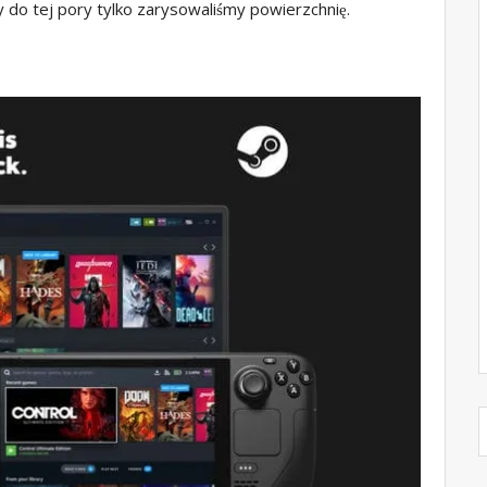
 do tej pory tylko zarysowaliśmy powierzchnię.