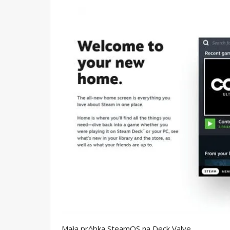
Mała próbka SteamOS na Deck Valve