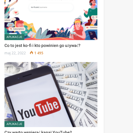
APLIKACJE
Co to jest ko-fi i kto powinien go używać?
maj 22, 2022
1 495
APLIKACJE
Czy warto wspierać kanał YouTube?