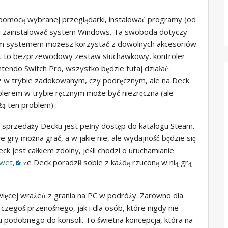
pomocą wybranej przeglądarki, instalować programy (od
 i zainstalować system Windows. Ta swoboda dotyczy
tym systemem możesz korzystać z dowolnych akcesoriów
est to bezprzewodowy zestaw słuchawkowy, kontroler
ntendo Switch Pro, wszystko będzie tutaj działać.
sz w trybie zadokowanym, czy podręcznym, ale na Deck
olerem w trybie ręcznym może być niezręczna (ale
żą ten problem) .
 sprzedaży Decku jest pełny dostęp do katalogu Steam.
e gry można grać, a w jakie nie, ale wydajność będzie się
eck jest całkiem zdolny, jeśli chodzi o uruchamianie
awet,
że Deck poradził sobie z każdą rzuconą w nią grą
jwięcej wrażeń z grania na PC w podróży. Zarówno dla
 czegoś przenośnego, jak i dla osób, które nigdy nie
u podobnego do konsoli. To świetna koncepcja, która na