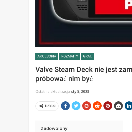
AKCESORIA
ROZMAITY
GRAĆ
Valve Steam Deck nie jest zam
próbować nim być
Ostatnia aktualizacja
sty 5, 2023
Udział
Zadowolony