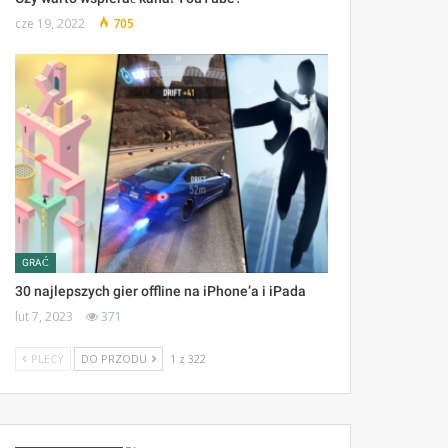
cze 19, 2022
705
GRAĆ
30 najlepszych gier offline na iPhone’a i iPada
lut 7, 2023
371
PLECY
DO PRZODU
1 z 322