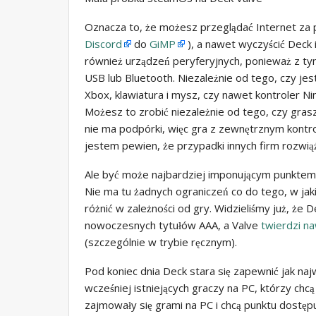
Oznacza to, że możesz przeglądać Internet za 
Discord
do
GiMP
), a nawet wyczyścić Deck
również urządzeń peryferyjnych, ponieważ z 
USB lub Bluetooth. Niezależnie od tego, czy j
Xbox, klawiatura i mysz, czy nawet kontroler Ni
Możesz to zrobić niezależnie od tego, czy gra
nie ma podpórki, więc gra z zewnętrznym kontr
jestem pewien, że przypadki innych firm rozwią
Ale być może najbardziej imponującym punktem
Nie ma tu żadnych ograniczeń co do tego, w jaki
różnić w zależności od gry. Widzieliśmy już, że D
nowoczesnych tytułów AAA, a Valve
twierdzi n
(szczególnie w trybie ręcznym).
Pod koniec dnia Deck stara się zapewnić jak na
wcześniej istniejących graczy na PC, którzy chcą
zajmowały się grami na PC i chcą punktu dostęp