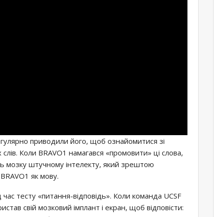
егулярно приводили його, щоб ознайомитися зі
 слів. Коли BRAVO1 намагався «промовити» ці слова,
ть мозку штучному інтелекту, який зрештою
 BRAVO1 як мову.
д час тесту «питання-відповідь». Коли команда UCSF
истав свій мозковий імплант і екран, щоб відповісти: