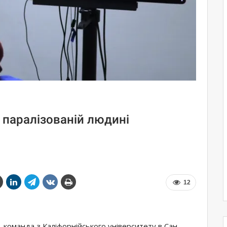
 паралізованій людині
12
, команда з Каліфорнійського університету в Сан-