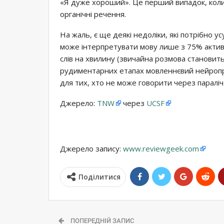
«Я дуже хороший». Це перший випадок, коли 
органічні речення.
На жаль, є ще деякі недоліки, які потрібно у
може інтерпретувати мову лише з 75% активн
слів на хвилину (звичайна розмова становить 
рудиментарних етапах мовленнєвий нейропр
для тих, хто не може говорити через параліч
Джерело:
TNW
через
UCSF
Джерело запису:
www.reviewgeek.com
Поділитися
ПОПЕРЕДНІЙ ЗАПИС