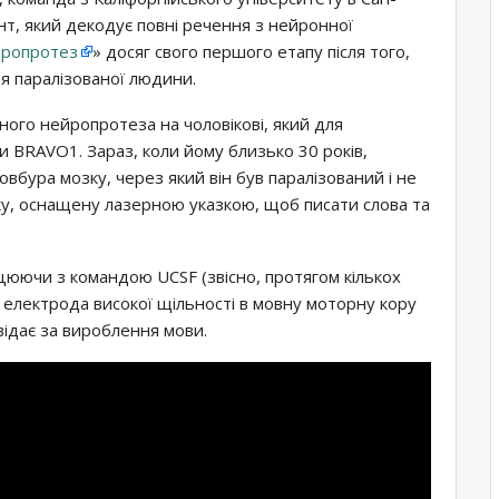
т, який декодує повні речення з нейронної
йропротез
» досяг свого першого етапу після того,
ня паралізованої людини.
ного нейропротеза на чоловікові, який для
и BRAVO1. Зараз, коли йому близько 30 років,
товбура мозку, через який він був паралізований і не
лку, оснащену лазерною указкою, щоб писати слова та
юючи з командою UCSF (звісно, ​​протягом кількох
ції електрода високої щільності в мовну моторну кору
відає за вироблення мови.