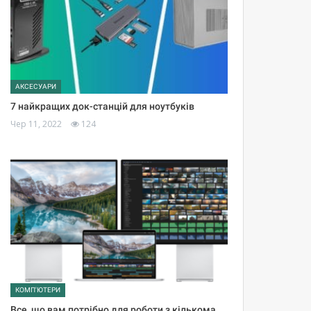
АКСЕСУАРИ
7 найкращих док-станцій для ноутбуків
Чер 11, 2022
124
КОМП'ЮТЕРИ
Все, що вам потрібно для роботи з кількома