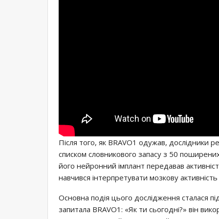
Після того, як BRAVO1 одужав, дослідники р
списком словникового запасу з 50 поширених
його нейронний імплант передавав активніс
навчився інтерпретувати мозкову активність
Основна подія цього дослідження сталася пі
запитала BRAVO1: «Як ти сьогодні?» він викор