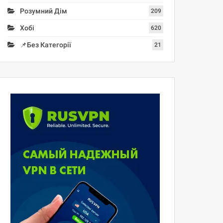
Розумний Дім
209
Хобі
620
📌Без Категорії
21