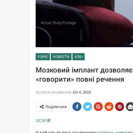
РІЗНЕ
НОВОСТИ
ХОБІ
Мозковий імплант дозволяє
«говорити» повні речення
Останнє оновлення
Січ 4, 2023
Поділитися
UCSF
У той час як інші дослідники
гуляють навколо