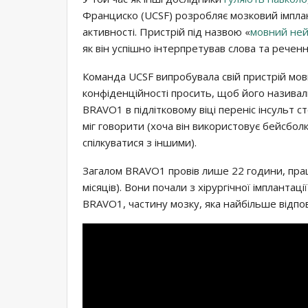
Франциско (UCSF) розробляє мозковий імплан
активності. Пристрій під назвою «
мовний не
як він успішно інтерпретував слова та речен
Команда UCSF випробувала свій пристрій мов
конфіденційності просить, щоб його називал
BRAVO1 в підлітковому віці переніс інсульт с
міг говорити (хоча він використовує бейсбо
спілкуватися з іншими).
Загалом BRAVO1 провів лише 22 години, прац
місяців). Вони почали з хірургічної імпланта
BRAVO1, частину мозку, яка найбільше відпо