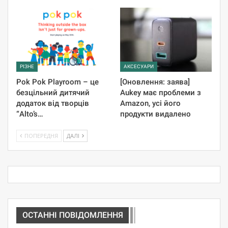
РІЗНЕ
АКСЕСУАРИ
Pok Pok Playroom – це
[Оновлення: заява]
безцільний дитячий
Aukey має проблеми з
додаток від творців
Amazon, усі його
“Alto’s…
продукти видалено
ПОПЕРЕДНЯ
ДАЛІ
ОСТАННІ ПОВІДОМЛЕННЯ