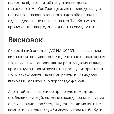
(залежно від того, який навушник ви довго
натискаєте). На YouTube ця ж дія переведе вас до
наступного запропонованого відео або назад на
одне відео. Це не впливає на Netflix або Twitch, і
пропускає вас вперед/назад на 10 секунд у Hulu.
Висновок
Як технічний оглядач, JVC HA-XC50T, за загальним
визнанням, поставив мене в дещо важке положення.
Вони, як я вже говорив кілька разів у цьому огляді,
просто чудові. Вони зручні та прості у використанні.
Вони також мають надійний рейтинг IP і чудово
підходять для ігор або перегляду фільмів.
Але в той же час вони не пропонують жодних
особливих функцій, які мене справді вразили, і у них
є кілька примх і проблем, які деякі люди можуть не
помітити. Їх термін служби акумулятора міг би бути