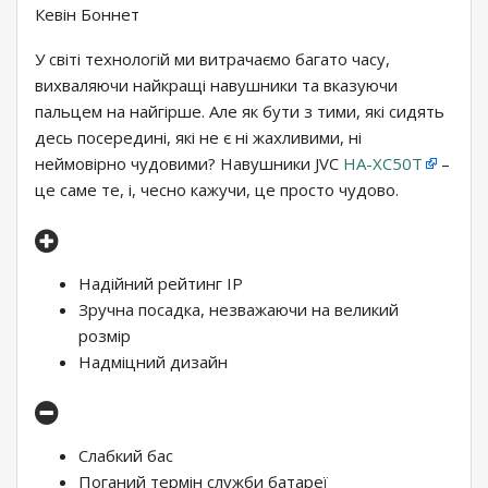
Кевін Боннет
У світі технологій ми витрачаємо багато часу,
вихваляючи найкращі навушники та вказуючи
пальцем на найгірше. Але як бути з тими, які сидять
десь посередині, які не є ні жахливими, ні
неймовірно чудовими? Навушники JVC
HA-XC50T
–
це саме те, і, чесно кажучи, це просто чудово.
Надійний рейтинг IP
Зручна посадка, незважаючи на великий
розмір
Надміцний дизайн
Слабкий бас
Поганий термін служби батареї