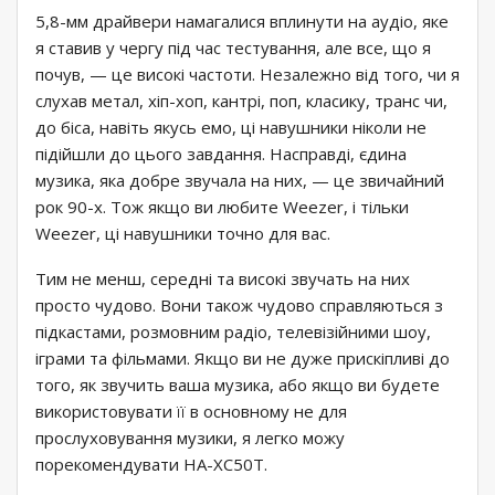
5,8-мм драйвери намагалися вплинути на аудіо, яке
я ставив у чергу під час тестування, але все, що я
почув, — це високі частоти. Незалежно від того, чи я
слухав метал, хіп-хоп, кантрі, поп, класику, транс чи,
до біса, навіть якусь емо, ці навушники ніколи не
підійшли до цього завдання. Насправді, єдина
музика, яка добре звучала на них, — це звичайний
рок 90-х. Тож якщо ви любите Weezer, і тільки
Weezer, ці навушники точно для вас.
Тим не менш, середні та високі звучать на них
просто чудово. Вони також чудово справляються з
підкастами, розмовним радіо, телевізійними шоу,
іграми та фільмами. Якщо ви не дуже прискіпливі до
того, як звучить ваша музика, або якщо ви будете
використовувати її в основному не для
прослуховування музики, я легко можу
порекомендувати HA-XC50T.