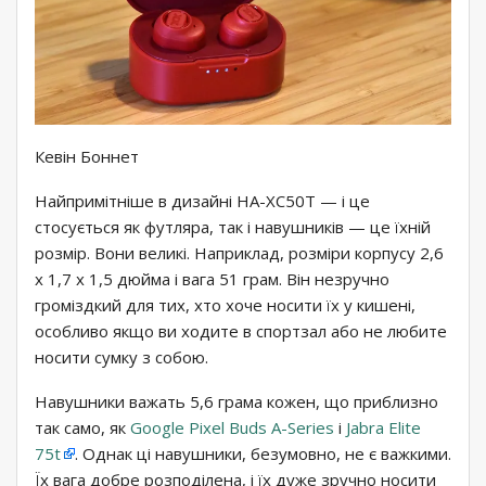
Кевін Боннет
Найпримітніше в дизайні HA-XC50T — і це
стосується як футляра, так і навушників — це їхній
розмір. Вони великі. Наприклад, розміри корпусу 2,6
х 1,7 х 1,5 дюйма і вага 51 грам. Він незручно
громіздкий для тих, хто хоче носити їх у кишені,
особливо якщо ви ходите в спортзал або не любите
носити сумку з собою.
Навушники важать 5,6 грама кожен, що приблизно
так само, як
Google Pixel Buds A-Series
і
Jabra Elite
75t
. Однак ці навушники, безумовно, не є важкими.
Їх вага добре розподілена, і їх дуже зручно носити