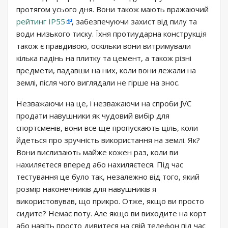
протягом усього дня. Вони також мають вражаючий
рейтинг IP55
, забезпечуючи захист від пилу та
води низького тиску. Їхня протиударна конструкція
також є правдивою, оскільки вони витримували
кілька падінь на плитку та цемент, а також різні
предмети, падавши на них, коли вони лежали на
землі, після чого виглядали не гірше на знос.
Незважаючи на це, і незважаючи на спроби JVC
продати навушники як чудовий вибір для
спортсменів, вони все ще пропускають ціль, коли
йдеться про зручність використання на землі. Як?
Вони вислизають майже кожен раз, коли ви
нахиляєтеся вперед або нахиляєтеся. Під час
тестування це було так, незалежно від того, який
розмір наконечників для навушників я
використовував, що прикро. Отже, якщо ви просто
сидите? Немає поту. Але якщо ви виходите на корт
або навіть просто дивитеся на свій телефон під час