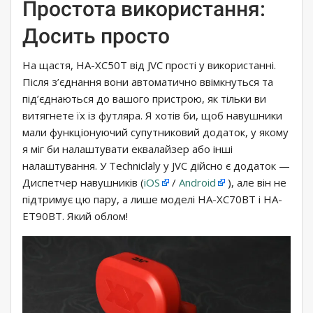
Простота використання:
Досить просто
На щастя, HA-XC50T від JVC прості у використанні.
Після з’єднання вони автоматично ввімкнуться та
під’єднаються до вашого пристрою, як тільки ви
витягнете їх із футляра. Я хотів би, щоб навушники
мали функціонуючий супутниковий додаток, у якому
я міг би налаштувати еквалайзер або інші
налаштування. У Techniclaly у JVC дійсно є додаток —
Диспетчер навушників (
iOS
/
Android
), але він не
підтримує цю пару, а лише моделі HA-XC70BT і HA-
ET90BT. Який облом!