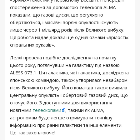
спостереження за допомогою телескопа ALMA
показали, що газові диски, що регулярно
обертаються, і масивні зоряні опуклості існують
лише через 1 мільярд років після Великого вибуху.
Ця робота надає докази ще однієї ознаки «зрілості»:
спіральних рукавів».
Леллі провела подібне дослідження на початку
цього року, поглянувши на галактику під назвою
ALESS 073.1. Ця галактика, як і галактика, досліджена
японською командою, також утворилася незабаром
після Великого вибуху. Його команда також виявила
центральну опуклість і обертовий газовий диск, що
оточує його. З доступними для використання
новітніми
телескопами
, такими як ALMA,
астрономам буде легше отримувати точнішу
інформацію про ранні галактики та інші елементи.
Це так захоплююче!