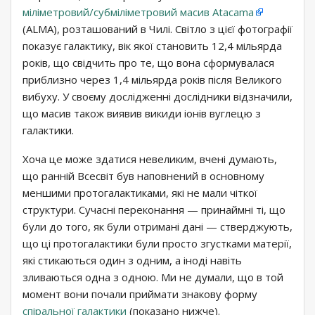
міліметровий/субміліметровий масив Atacama
(ALMA), розташований в Чилі. Світло з цієї фотографії
показує галактику, вік якої становить 12,4 мільярда
років, що свідчить про те, що вона сформувалася
приблизно через 1,4 мільярда років після Великого
вибуху. У своєму дослідженні дослідники відзначили,
що масив також виявив викиди іонів вуглецю з
галактики.
Хоча це може здатися невеликим, вчені думають,
що ранній Всесвіт був наповнений в основному
меншими протогалактиками, які не мали чіткої
структури. Сучасні переконання — принаймні ті, що
були до того, як були отримані дані — стверджують,
що ці протогалактики були просто згустками матерії,
які стикаються один з одним, а іноді навіть
зливаються одна з одною. Ми не думали, що в той
момент вони почали приймати знакову форму
спіральної галактики
(показано нижче).