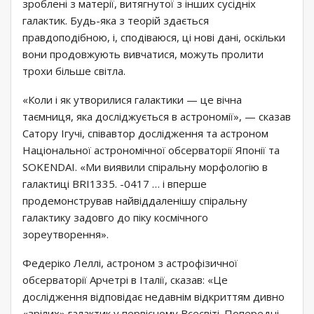
зроблені з матерії, витягнутої з інших сусідніх
галактик. Будь-яка з теорій здається
правдоподібною, і, сподіваюся, ці нові дані, оскільки
вони продовжують вивчатися, можуть пролити
трохи більше світла.
«Коли і як утворилися галактики — це вічна
таємниця, яка досліджується в астрономії», — сказав
Сатору Ігучі, співавтор дослідження та астроном
Національної астрономічної обсерваторії Японії та
SOKENDAI. «Ми виявили спіральну морфологію в
галактиці BRI1335. -0417 … і вперше
продемонстрував найвіддаленішу спіральну
галактику задовго до піку космічного
зореутворення».
Федеріко Леллі, астроном з астрофізичної
обсерваторії Арчетрі в Італії, сказав: «Це
дослідження відповідає недавнім відкриттям дивно
«зрілих» галактик у первісному Всесвіті. Попередні