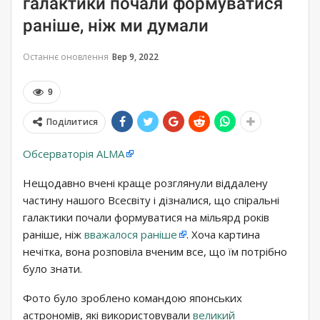
галактики почали формуватися
раніше, ніж ми думали
Останнє оновлення
Вер 9, 2022
9
Поділитися
Обсерваторія ALMA
Нещодавно вчені краще розглянули віддалену
частину нашого Всесвіту і дізналися, що спіральні
галактики почали формуватися на мільярд років
раніше, ніж
вважалося раніше
. Хоча картина
нечітка, вона розповіла вченим все, що їм потрібно
було знати.
Фото було зроблено командою японських
астрономів, які використовували
великий