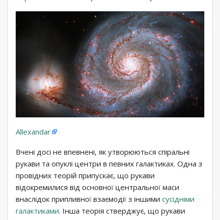
Allexandar
Вчені досі не впевнені, як утворюються спіральні
рукави та опуклі центри в певних галактиках. Одна з
провідних теорій припускає, що рукави
відокремилися від основної центральної маси
внаслідок припливної взаємодії з іншими
сусідніми
галактиками
. Інша теорія стверджує, що рукави