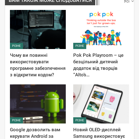
ВАМ ТАКОЖ МОЖЕ СПОДОБАТИСЯ
Усі
РІЗНЕ
РІЗНЕ
Чому ви повинні
Pok Pok Playroom – це
використовувати
безцільний дитячий
програмне забезпечення
додаток від творців
з відкритим кодом?
“Alto’s…
РІЗНЕ
РІЗНЕ
Google дозволить вам
Новий OLED-дисплей
керувати Android за
Samsung використовує